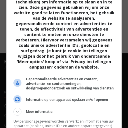
technieken) om informatie op te slaan en in te
zien. Deze gegevens gebruiken wij om onze
website goed te laten functioneren, het gebruik
van de website te analyseren,
gepersonaliseerde content en advertenties te
tonen, de effectiviteit van advertenties en
content te meten en onze diensten te
verbeteren. Hiervoor verzamelen wij gegevens
zoals unieke advertentie ID’s, geolocatie en
surfgedrag. Je kunt je cookie instellingen
wijzigen door het gebruik van onderstaande
FilmTotaal.
Hét online filmoverzicht.
'Meer opties' knop of via 'Privacy instellingen
aanpassen' onderaan de website.
hosted by
Gepersonaliseerde advertenties en content,
advertentie- en contentmetingen,
doelgroepenonderzoek en ontwikkeling van diensten
FILMTOTAAL
BELEID
Informatie op een apparaat opslaan en/of openen
Contact
Privacy
Meer informatie
Over ons
Voorwaarden
Uw persoonsgegevens worden verwerkt en informatie van uw
Colofon
Cookies
apparaat (cookies, unieke ID's en andere apparaatgegevens)