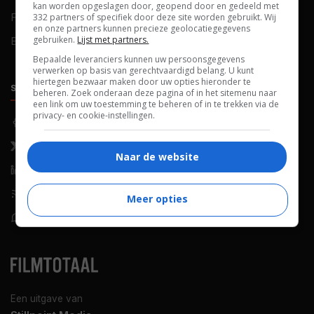
kan worden opgeslagen door, geopend door en gedeeld met
FAQ
Cookievoorkeuren
332 partners of specifiek door deze site worden gebruikt. Wij
en onze partners kunnen precieze geolocatiegegevens
gebruiken.
Lijst met partners.
Blog
Bepaalde leveranciers kunnen uw persoonsgegevens
verwerken op basis van gerechtvaardigd belang. U kunt
hiertegen bezwaar maken door uw opties hieronder te
SOCIALS
ONTDEKKEN
beheren. Zoek onderaan deze pagina of in het sitemenu naar
een link om uw toestemming te beheren of in te trekken via de
privacy- en cookie-instellingen.
Facebook
Recensies
X (Twitter)
Nieuws
Naar de website
LinkedIn
Netflix
RSS-feed
Films op tv
Meer opties
WhatsApp
Bioscoop
Een uitgave van