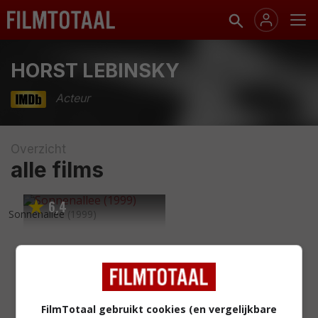
HORST LEBINSKY
Acteur
Overzicht
alle films
6
4
,
Sonnenallee
(1999)
FilmTotaal gebruikt cookies (en vergelijkbare