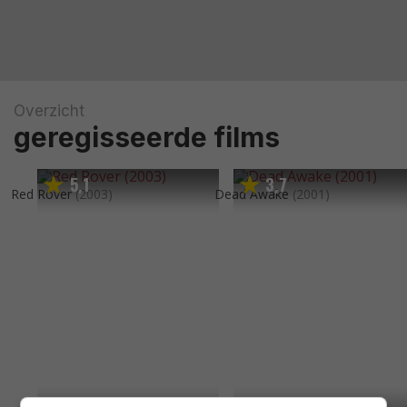
Overzicht
geregisseerde films
5
1
3
7
,
,
Red Rover
(2003)
Dead Awake
(2001)