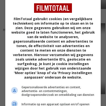
FilmTotaal gebruikt cookies (en vergelijkbare
technieken) om informatie op te slaan en in te
5
1
4
2
,
,
zien. Deze gegevens gebruiken wij om onze
Hidden Agenda
(2001)
Cause of Death
(2000)
website goed te laten functioneren, het gebruik
van de website te analyseren,
gepersonaliseerde content en advertenties te
tonen, de effectiviteit van advertenties en
content te meten en onze diensten te
verbeteren. Hiervoor verzamelen wij gegevens
zoals unieke advertentie ID’s, geolocatie en
surfgedrag. Je kunt je cookie instellingen
wijzigen door het gebruik van onderstaande
'Meer opties' knop of via 'Privacy instellingen
aanpassen' onderaan de website.
Gepersonaliseerde advertenties en content,
advertentie- en contentmetingen,
doelgroepenonderzoek en ontwikkeling van diensten
Informatie op een apparaat opslaan en/of openen