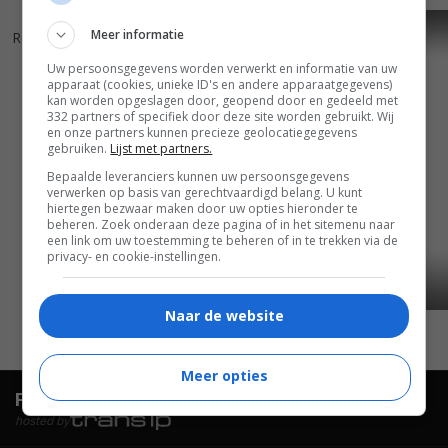
5
5
4
9
,
,
Meer informatie
Revenge
(1999)
Fatal Affair
(1998)
Uw persoonsgegevens worden verwerkt en informatie van uw
apparaat (cookies, unieke ID's en andere apparaatgegevens)
kan worden opgeslagen door, geopend door en gedeeld met
332 partners of specifiek door deze site worden gebruikt. Wij
en onze partners kunnen precieze geolocatiegegevens
gebruiken.
Lijst met partners.
Bepaalde leveranciers kunnen uw persoonsgegevens
verwerken op basis van gerechtvaardigd belang. U kunt
hiertegen bezwaar maken door uw opties hieronder te
beheren. Zoek onderaan deze pagina of in het sitemenu naar
een link om uw toestemming te beheren of in te trekken via de
privacy- en cookie-instellingen.
Naar de website
Meer opties
FilmTotaal.
Hét online filmoverzicht.
hosted by