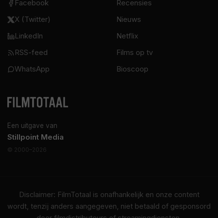
Facebook
Recensies
X (Twitter)
Nieuws
LinkedIn
Netflix
RSS-feed
Films op tv
WhatsApp
Bioscoop
Een uitgave van
Stillpoint Media
© 2000–2026
Disclaimer: FilmTotaal is onafhankelijk en onze content
wordt, tenzij anders aangegeven, niet betaald of gesponsord
door filmdistributeurs of streamingdiensten.