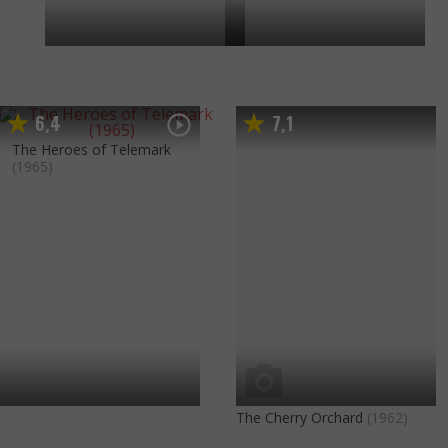
6
4
7
1
,
,
The Heroes of Telemark
(1965)
The Cherry Orchard
(1962)