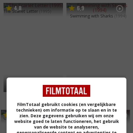
4
8
6
9
,
,
The Scarlet Letter
(1995)
Swimming with Sharks
(1994)
FilmTotaal gebruikt cookies (en vergelijkbare
technieken) om informatie op te slaan en in te
5
4
5
9
,
,
zien. Deze gegevens gebruiken wij om onze
Children of the Dark
(1994)
The Cutting Edge
(1992)
website goed te laten functioneren, het gebruik
van de website te analyseren,
gepersonaliseerde content en advertenties te