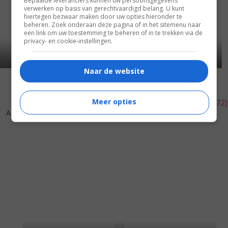
Bepaalde leveranciers kunnen uw persoonsgegevens
verwerken op basis van gerechtvaardigd belang. U kunt
hiertegen bezwaar maken door uw opties hieronder te
beheren. Zoek onderaan deze pagina of in het sitemenu naar
een link om uw toestemming te beheren of in te trekken via de
privacy- en cookie-instellingen.
Naar de website
The Corsican Brothers
(1985)
Meer opties
8
3
6
5
,
,
Amadeus
(1984)
Tales from the Crypt
(1972)