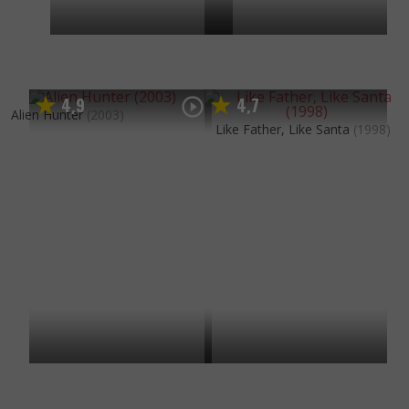
4
9
4
7
,
,
Alien Hunter
(2003)
Like Father, Like Santa
(1998)