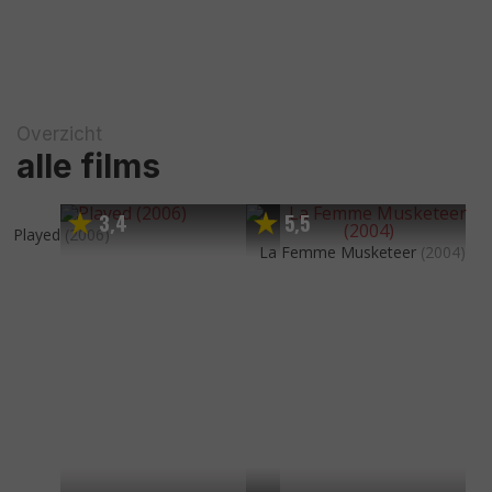
Overzicht
alle films
3
4
5
5
,
,
Played
(2006)
La Femme Musketeer
(2004)