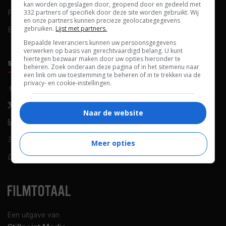
kan worden opgeslagen door, geopend door en gedeeld met
FAQ
Cookievoorkeuren
332 partners of specifiek door deze site worden gebruikt. Wij
en onze partners kunnen precieze geolocatiegegevens
gebruiken.
Lijst met partners.
Blog
Bepaalde leveranciers kunnen uw persoonsgegevens
verwerken op basis van gerechtvaardigd belang. U kunt
hiertegen bezwaar maken door uw opties hieronder te
SOCIALS
ONTDEKKEN
beheren. Zoek onderaan deze pagina of in het sitemenu naar
een link om uw toestemming te beheren of in te trekken via de
privacy- en cookie-instellingen.
Facebook
Recensies
X (Twitter)
Nieuws
Naar de website
LinkedIn
Netflix
RSS-feed
Films op tv
Meer opties
WhatsApp
Bioscoop
Een uitgave van