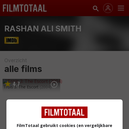
RASHAN ALI SMITH
Overzicht
alle films
4
7
,
Trois 3: The Escort
(2004)
FilmTotaal gebruikt cookies (en vergelijkbare