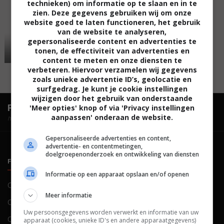
technieken) om informatie op te slaan en in te
zien. Deze gegevens gebruiken wij om onze
website goed te laten functioneren, het gebruik
van de website te analyseren,
gepersonaliseerde content en advertenties te
tonen, de effectiviteit van advertenties en
content te meten en onze diensten te
verbeteren. Hiervoor verzamelen wij gegevens
zoals unieke advertentie ID’s, geolocatie en
surfgedrag. Je kunt je cookie instellingen
wijzigen door het gebruik van onderstaande
FilmTotaal.
Hét online filmoverzicht.
'Meer opties' knop of via 'Privacy instellingen
aanpassen' onderaan de website.
hosted by
Gepersonaliseerde advertenties en content,
advertentie- en contentmetingen,
doelgroepenonderzoek en ontwikkeling van diensten
FILMTOTAAL
BELEID
Informatie op een apparaat opslaan en/of openen
Contact
Privacy
Meer informatie
Over ons
Voorwaarden
Uw persoonsgegevens worden verwerkt en informatie van uw
Colofon
Cookies
apparaat (cookies, unieke ID's en andere apparaatgegevens)