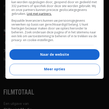
kan worden opgeslagen door, geopend door en gedeeld met
FAQ
Cookievoorkeuren
332 partners of specifiek door deze site worden gebruikt. Wij
en onze partners kunnen precieze geolocatiegegevens
gebruiken.
Lijst met partners.
Blog
Bepaalde leveranciers kunnen uw persoonsgegevens
verwerken op basis van gerechtvaardigd belang. U kunt
hiertegen bezwaar maken door uw opties hieronder te
SOCIALS
ONTDEKKEN
beheren. Zoek onderaan deze pagina of in het sitemenu naar
een link om uw toestemming te beheren of in te trekken via de
privacy- en cookie-instellingen.
Facebook
Recensies
X (Twitter)
Nieuws
Naar de website
LinkedIn
Netflix
RSS-feed
Films op tv
Meer opties
WhatsApp
Bioscoop
Een uitgave van