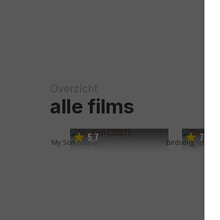
Overzicht
alle films
5
7
7
0
,
,
My Son
(2021)
Birdsong
(2014)