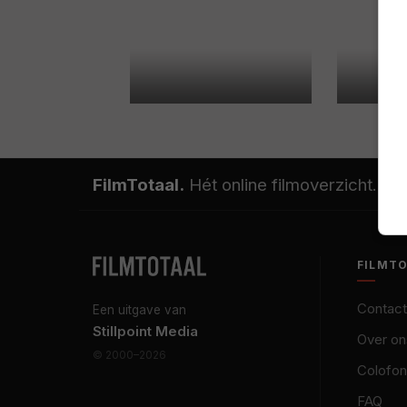
FilmTotaal.
Hét online filmoverzicht.
FILMT
Contact
Een uitgave van
Stillpoint Media
Over on
© 2000–2026
Colofon
FAQ