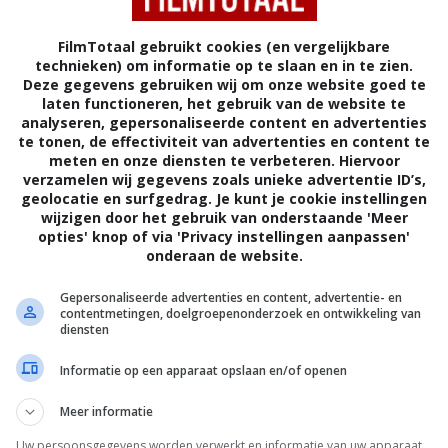
FilmTotaal gebruikt cookies (en vergelijkbare
technieken) om informatie op te slaan en in te zien.
Deze gegevens gebruiken wij om onze website goed te
laten functioneren, het gebruik van de website te
analyseren, gepersonaliseerde content en advertenties
te tonen, de effectiviteit van advertenties en content te
meten en onze diensten te verbeteren. Hiervoor
verzamelen wij gegevens zoals unieke advertentie ID’s,
geolocatie en surfgedrag. Je kunt je cookie instellingen
wijzigen door het gebruik van onderstaande 'Meer
opties' knop of via 'Privacy instellingen aanpassen'
onderaan de website.
4
9
6
,
,
Creep
(2004)
Enigma
(2001
Gepersonaliseerde advertenties en content, advertentie- en
contentmetingen, doelgroepenonderzoek en ontwikkeling van
diensten
Informatie op een apparaat opslaan en/of openen
Meer informatie
Uw persoonsgegevens worden verwerkt en informatie van uw apparaat