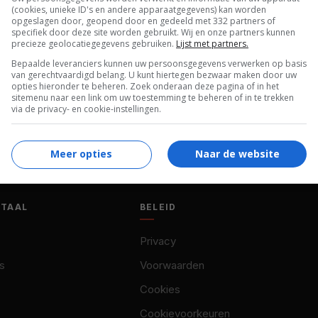
(cookies, unieke ID's en andere apparaatgegevens) kan worden
opgeslagen door, geopend door en gedeeld met 332 partners of
specifiek door deze site worden gebruikt. Wij en onze partners kunnen
precieze geolocatiegegevens gebruiken.
Lijst met partners.
Bepaalde leveranciers kunnen uw persoonsgegevens verwerken op basis
van gerechtvaardigd belang. U kunt hiertegen bezwaar maken door uw
opties hieronder te beheren. Zoek onderaan deze pagina of in het
sitemenu naar een link om uw toestemming te beheren of in te trekken
via de privacy- en cookie-instellingen.
Meer opties
Naar de website
OTAAL
BELEID
Privacy
s
Voorwaarden
Cookies
Cookievoorkeuren