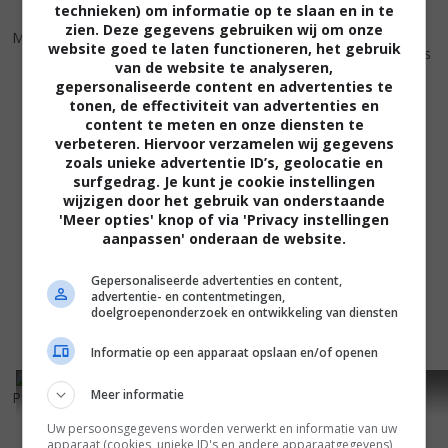
technieken) om informatie op te slaan en in te
2
6
2
8
,
,
zien. Deze gegevens gebruiken wij om onze
Mega Piranha
(2010)
website goed te laten functioneren, het gebruik
Mega Shark vs. Giant Octopus
van de website te analyseren,
(2009)
gepersonaliseerde content en advertenties te
tonen, de effectiviteit van advertenties en
content te meten en onze diensten te
verbeteren. Hiervoor verzamelen wij gegevens
zoals unieke advertentie ID’s, geolocatie en
surfgedrag. Je kunt je cookie instellingen
wijzigen door het gebruik van onderstaande
'Meer opties' knop of via 'Privacy instellingen
aanpassen' onderaan de website.
Gepersonaliseerde advertenties en content,
advertentie- en contentmetingen,
doelgroepenonderzoek en ontwikkeling van diensten
Informatie op een apparaat opslaan en/of openen
2
8
4
8
,
,
Meer informatie
Princess of Mars
(2009)
Lorelei
(2005)
Uw persoonsgegevens worden verwerkt en informatie van uw
apparaat (cookies, unieke ID's en andere apparaatgegevens)