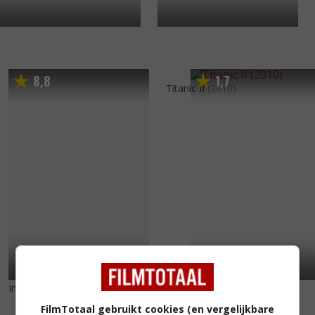
8
8
1
7
,
,
Titanic II
(2010)
In Focus
(2010)
FilmTotaal gebruikt cookies (en vergelijkbare