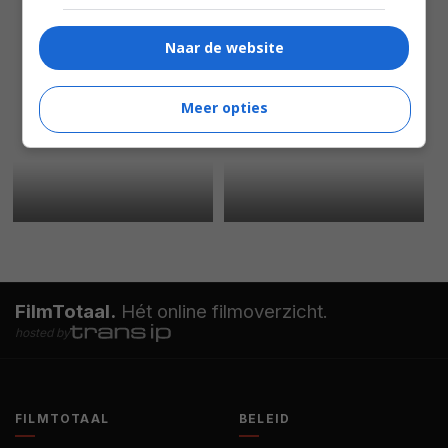
Naar de website
Meer opties
FilmTotaal.
Hét online filmoverzicht.
hosted by
FILMTOTAAL
BELEID