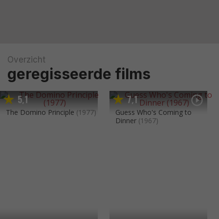
Overzicht
geregisseerde films
5
1
7
1
,
,
The Domino Principle
(1977)
Guess Who's Coming to
Dinner
(1967)