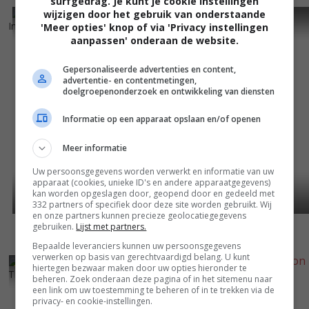
surfgedrag. Je kunt je cookie instellingen
wijzigen door het gebruik van onderstaande
7
8
6
1
,
,
Inherit the Wind
(1960)
On the Beach
(1959)
'Meer opties' knop of via 'Privacy instellingen
aanpassen' onderaan de website.
Gepersonaliseerde advertenties en content,
advertentie- en contentmetingen,
doelgroepenonderzoek en ontwikkeling van diensten
Informatie op een apparaat opslaan en/of openen
Meer informatie
Uw persoonsgegevens worden verwerkt en informatie van uw
apparaat (cookies, unieke ID's en andere apparaatgegevens)
kan worden opgeslagen door, geopend door en gedeeld met
332 partners of specifiek door deze site worden gebruikt. Wij
en onze partners kunnen precieze geolocatiegegevens
gebruiken.
Lijst met partners.
Bepaalde leveranciers kunnen uw persoonsgegevens
verwerken op basis van gerechtvaardigd belang. U kunt
7
3
5
6
,
,
hiertegen bezwaar maken door uw opties hieronder te
The Defiant Ones
(1958)
beheren. Zoek onderaan deze pagina of in het sitemenu naar
The Pride and the Passion
een link om uw toestemming te beheren of in te trekken via de
(1957)
privacy- en cookie-instellingen.