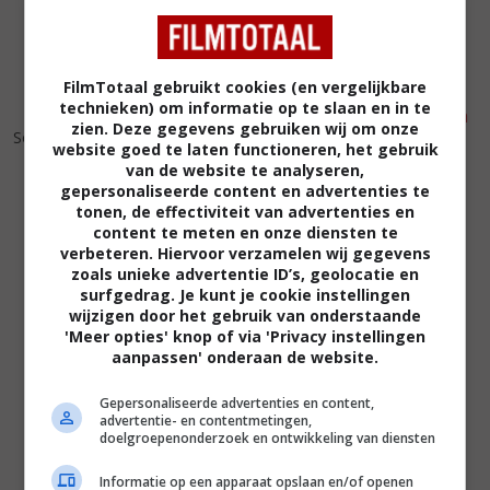
FilmTotaal gebruikt cookies (en vergelijkbare
technieken) om informatie op te slaan en in te
5
7
6
3
,
,
zien. Deze gegevens gebruiken wij om onze
Soldier
(1998)
website goed te laten functioneren, het gebruik
Telling Lies in America
(1997)
van de website te analyseren,
gepersonaliseerde content en advertenties te
tonen, de effectiviteit van advertenties en
content te meten en onze diensten te
verbeteren. Hiervoor verzamelen wij gegevens
zoals unieke advertentie ID’s, geolocatie en
surfgedrag. Je kunt je cookie instellingen
wijzigen door het gebruik van onderstaande
'Meer opties' knop of via 'Privacy instellingen
aanpassen' onderaan de website.
Gepersonaliseerde advertenties en content,
advertentie- en contentmetingen,
doelgroepenonderzoek en ontwikkeling van diensten
Informatie op een apparaat opslaan en/of openen