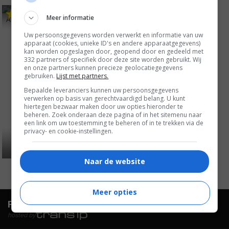
5
8
,
Meer informatie
A Life Less Ordinary
(1997)
Uw persoonsgegevens worden verwerkt en informatie van uw
apparaat (cookies, unieke ID's en andere apparaatgegevens)
kan worden opgeslagen door, geopend door en gedeeld met
332 partners of specifiek door deze site worden gebruikt. Wij
en onze partners kunnen precieze geolocatiegegevens
gebruiken.
Lijst met partners.
Bepaalde leveranciers kunnen uw persoonsgegevens
verwerken op basis van gerechtvaardigd belang. U kunt
hiertegen bezwaar maken door uw opties hieronder te
beheren. Zoek onderaan deze pagina of in het sitemenu naar
een link om uw toestemming te beheren of in te trekken via de
privacy- en cookie-instellingen.
Naar de website
Meer opties
FilmTotaal.
Hét online filmoverzicht.
hosted by