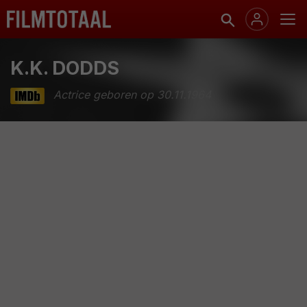
K.K. DODDS
Actrice geboren op 30.11.1964