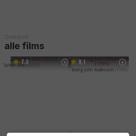
Overzicht
alle films
7
3
8
1
,
,
Spider-Man
(2002)
Being John Malkovich
(1999)