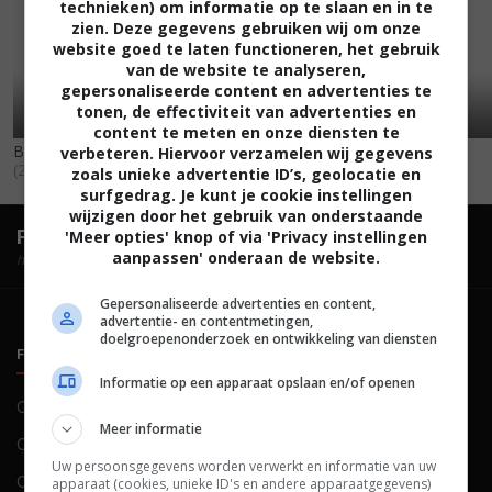
technieken) om informatie op te slaan en in te
zien. Deze gegevens gebruiken wij om onze
website goed te laten functioneren, het gebruik
van de website te analyseren,
gepersonaliseerde content en advertenties te
tonen, de effectiviteit van advertenties en
content te meten en onze diensten te
BlackJack: Ace Point Game
verbeteren. Hiervoor verzamelen wij gegevens
(2005)
zoals unieke advertentie ID’s, geolocatie en
surfgedrag. Je kunt je cookie instellingen
wijzigen door het gebruik van onderstaande
FilmTotaal.
Hét online filmoverzicht.
'Meer opties' knop of via 'Privacy instellingen
aanpassen' onderaan de website.
hosted by
Gepersonaliseerde advertenties en content,
advertentie- en contentmetingen,
doelgroepenonderzoek en ontwikkeling van diensten
FILMTOTAAL
BELEID
Informatie op een apparaat opslaan en/of openen
Contact
Privacy
Meer informatie
Over ons
Voorwaarden
Uw persoonsgegevens worden verwerkt en informatie van uw
Colofon
Cookies
apparaat (cookies, unieke ID's en andere apparaatgegevens)