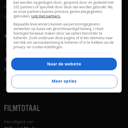
kan worden opgeslagen door, geopend door en gedeeld met
FAQ
Cookievoorkeuren
332 partners of specifiek door deze site worden gebruikt. Wij
en onze partners kunnen precieze geolocatiegegevens
gebruiken.
Lijst met partners.
Blog
Bepaalde leveranciers kunnen uw persoonsgegevens
verwerken op basis van gerechtvaardigd belang. U kunt
hiertegen bezwaar maken door uw opties hieronder te
SOCIALS
ONTDEKKEN
beheren. Zoek onderaan deze pagina of in het sitemenu naar
een link om uw toestemming te beheren of in te trekken via de
privacy- en cookie-instellingen.
Facebook
Recensies
X (Twitter)
Nieuws
Naar de website
LinkedIn
Netflix
RSS-feed
Films op tv
Meer opties
WhatsApp
Bioscoop
Een uitgave van