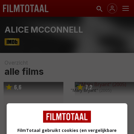
ALICE MCCONNELL
Overzicht
alle films
6
6
7
2
,
,
"Mary Bryant"
(2005)
FilmTotaal gebruikt cookies (en vergelijkbare