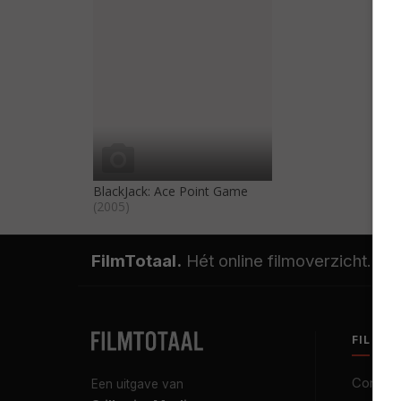
BlackJack: Ace Point Game
(2005)
FilmTotaal.
Hét online filmoverzicht.
FILMT
Contact
Een uitgave van