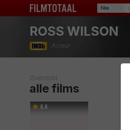
ROSS WILSON
Acteur
Overzicht
alle films
6
6
,