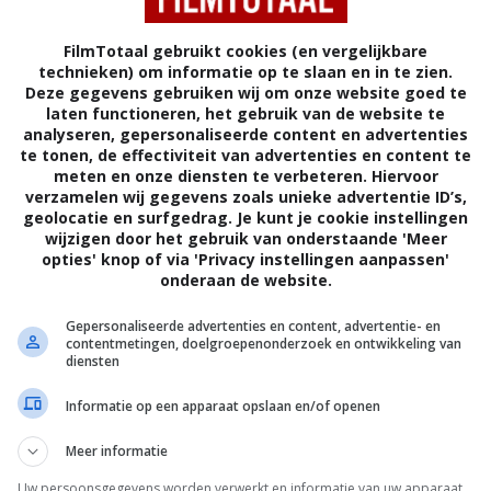
FilmTotaal gebruikt cookies (en vergelijkbare
technieken) om informatie op te slaan en in te zien.
Deze gegevens gebruiken wij om onze website goed te
laten functioneren, het gebruik van de website te
analyseren, gepersonaliseerde content en advertenties
te tonen, de effectiviteit van advertenties en content te
meten en onze diensten te verbeteren. Hiervoor
verzamelen wij gegevens zoals unieke advertentie ID’s,
geolocatie en surfgedrag. Je kunt je cookie instellingen
wijzigen door het gebruik van onderstaande 'Meer
opties' knop of via 'Privacy instellingen aanpassen'
onderaan de website.
8
1
,
Only Yesterday
(1991)
Gepersonaliseerde advertenties en content, advertentie- en
contentmetingen, doelgroepenonderzoek en ontwikkeling van
diensten
Informatie op een apparaat opslaan en/of openen
Meer informatie
Uw persoonsgegevens worden verwerkt en informatie van uw apparaat