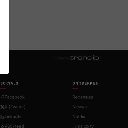
hosted by
SOCIALS
ONTDEKKEN
Facebook
Recensies
X (Twitter)
Nieuws
LinkedIn
Netflix
RSS-feed
Films op tv