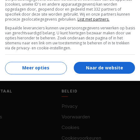
(cookies, unieke ID's en andere apparaatgegevens) kan worden
opgeslagen door, geopend door en gedeeld met 332 partners of
specifiek door deze site worden gebruikt. Wij en onze partners kunnen
precieze geolocatiegegevens gebruiken.
Lijst met partners.
Bepaalde leveranciers kunnen uw persoonsgegevens verwerken op basis
van gerechtvaardigd belang. U kunt hiertegen bezwaar maken door uw
opties hieronder te beheren. Zoek onderaan deze pagina of in het
sitemenu naar een link om uw toestemming te beheren of in te trekken
via de privacy- en cookie-instellingen.
Meer opties
Naar de website
OTAAL
BELEID
Privacy
s
Voorwaarden
Cookies
Cookievoorkeuren