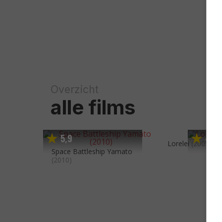
Overzicht
alle films
5
9
4
8
,
,
Lorelei
(2005)
Space Battleship Yamato
(2010)