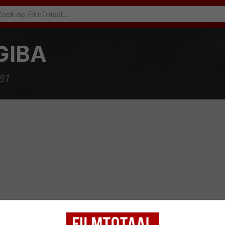
GIBA
61