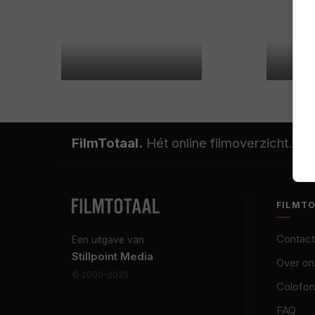
FilmTotaal.
Hét online filmoverzicht.
FILMT
Contact
Een uitgave van
Stillpoint Media
Over on
© 2000–2026
Colofon
FAQ