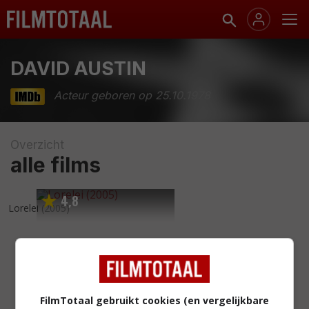
DAVID AUSTIN
Acteur geboren op 25.10.1978
Overzicht
alle films
4
8
,
Lorelei
(2005)
FilmTotaal gebruikt cookies (en vergelijkbare