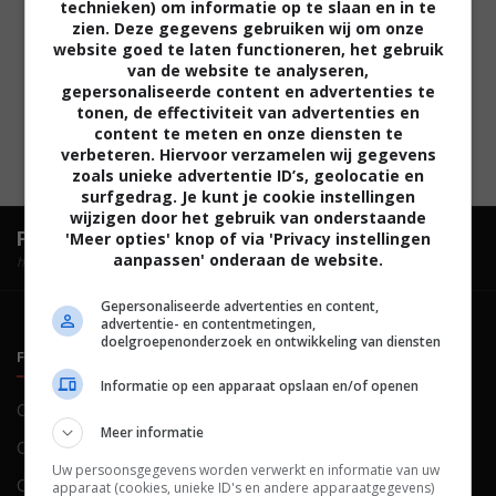
technieken) om informatie op te slaan en in te
zien. Deze gegevens gebruiken wij om onze
website goed te laten functioneren, het gebruik
van de website te analyseren,
gepersonaliseerde content en advertenties te
tonen, de effectiviteit van advertenties en
content te meten en onze diensten te
verbeteren. Hiervoor verzamelen wij gegevens
zoals unieke advertentie ID’s, geolocatie en
surfgedrag. Je kunt je cookie instellingen
wijzigen door het gebruik van onderstaande
FilmTotaal.
Hét online filmoverzicht.
'Meer opties' knop of via 'Privacy instellingen
aanpassen' onderaan de website.
hosted by
Gepersonaliseerde advertenties en content,
advertentie- en contentmetingen,
doelgroepenonderzoek en ontwikkeling van diensten
FILMTOTAAL
BELEID
Informatie op een apparaat opslaan en/of openen
Contact
Privacy
Meer informatie
Over ons
Voorwaarden
Uw persoonsgegevens worden verwerkt en informatie van uw
Colofon
Cookies
apparaat (cookies, unieke ID's en andere apparaatgegevens)