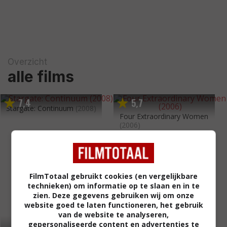
Overzicht
alle films
7
4
5
7
,
,
Stargate: Continuum
(2008)
Four Extraordinary Women
(2006)
FilmTotaal gebruikt cookies (en vergelijkbare
technieken) om informatie op te slaan en in te
zien. Deze gegevens gebruiken wij om onze
website goed te laten functioneren, het gebruik
van de website te analyseren,
gepersonaliseerde content en advertenties te