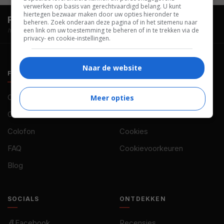
verwerken op basis van gerechtvaardigd belang. U kunt
hiertegen bezwaar maken door uw opties hieronder te
FilmTotaal.
Hét online filmoverzicht.
beheren. Zoek onderaan deze pagina of in het sitemenu naar
een link om uw toestemming te beheren of in te trekken via de
hosted by
privacy- en cookie-instellingen.
Naar de website
FILMTOTAAL
BELEID
Contact
Privacy
Meer opties
Over ons
Voorwaarden
Colofon
Cookies
FAQ
Cookievoorkeuren
Blog
SOCIALS
ONTDEKKEN
Facebook
Recensies