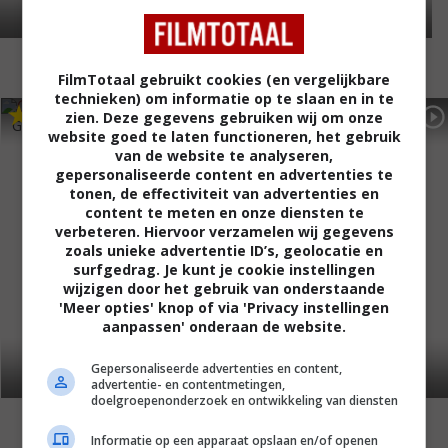
FilmTotaal gebruikt cookies (en vergelijkbare
technieken) om informatie op te slaan en in te
6
1
5
8
,
,
zien. Deze gegevens gebruiken wij om onze
Give 'em Hell Malone
(2009)
My Sassy Girl
(2008)
website goed te laten functioneren, het gebruik
van de website te analyseren,
gepersonaliseerde content en advertenties te
tonen, de effectiviteit van advertenties en
content te meten en onze diensten te
verbeteren. Hiervoor verzamelen wij gegevens
zoals unieke advertentie ID’s, geolocatie en
surfgedrag. Je kunt je cookie instellingen
wijzigen door het gebruik van onderstaande
'Meer opties' knop of via 'Privacy instellingen
aanpassen' onderaan de website.
Gepersonaliseerde advertenties en content,
advertentie- en contentmetingen,
doelgroepenonderzoek en ontwikkeling van diensten
Informatie op een apparaat opslaan en/of openen