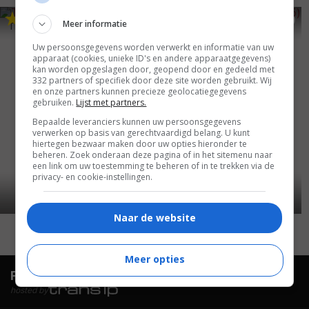
3
7
4
8
,
,
Meer informatie
The Human Contract
(2008)
The Pink Panther
(2006)
Uw persoonsgegevens worden verwerkt en informatie van uw
apparaat (cookies, unieke ID's en andere apparaatgegevens)
kan worden opgeslagen door, geopend door en gedeeld met
332 partners of specifiek door deze site worden gebruikt. Wij
en onze partners kunnen precieze geolocatiegegevens
gebruiken.
Lijst met partners.
Bepaalde leveranciers kunnen uw persoonsgegevens
verwerken op basis van gerechtvaardigd belang. U kunt
hiertegen bezwaar maken door uw opties hieronder te
beheren. Zoek onderaan deze pagina of in het sitemenu naar
een link om uw toestemming te beheren of in te trekken via de
privacy- en cookie-instellingen.
Naar de website
Meer opties
FilmTotaal.
Hét online filmoverzicht.
hosted by