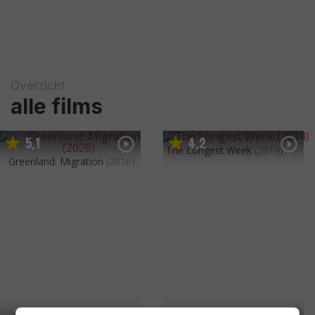
Overzicht
alle films
5
1
4
2
,
,
The Longest Week
(2014)
Greenland: Migration
(2026)