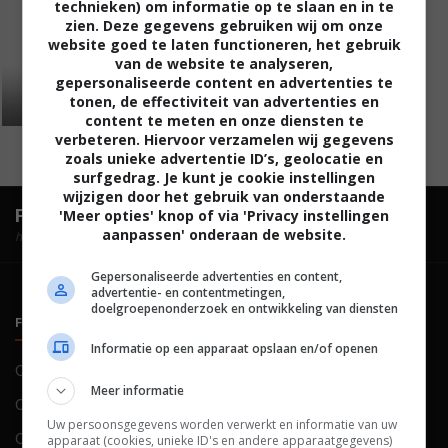
technieken) om informatie op te slaan en in te
zien. Deze gegevens gebruiken wij om onze
website goed te laten functioneren, het gebruik
van de website te analyseren,
gepersonaliseerde content en advertenties te
tonen, de effectiviteit van advertenties en
content te meten en onze diensten te
verbeteren. Hiervoor verzamelen wij gegevens
zoals unieke advertentie ID’s, geolocatie en
surfgedrag. Je kunt je cookie instellingen
wijzigen door het gebruik van onderstaande
FilmTotaal.
Hét online filmoverzicht.
'Meer opties' knop of via 'Privacy instellingen
aanpassen' onderaan de website.
hosted by
Gepersonaliseerde advertenties en content,
advertentie- en contentmetingen,
doelgroepenonderzoek en ontwikkeling van diensten
FILMTOTAAL
BELEID
Informatie op een apparaat opslaan en/of openen
Contact
Privacy
Meer informatie
Over ons
Voorwaarden
Uw persoonsgegevens worden verwerkt en informatie van uw
Colofon
Cookies
apparaat (cookies, unieke ID's en andere apparaatgegevens)