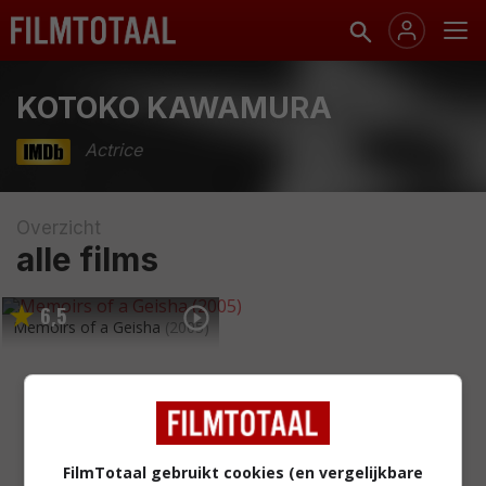
KOTOKO KAWAMURA
Actrice
Overzicht
alle films
6
5
,
Memoirs of a Geisha
(2005)
FilmTotaal gebruikt cookies (en vergelijkbare