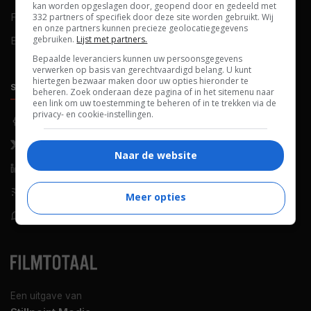
kan worden opgeslagen door, geopend door en gedeeld met
FAQ
Cookievoorkeuren
332 partners of specifiek door deze site worden gebruikt. Wij
en onze partners kunnen precieze geolocatiegegevens
gebruiken.
Lijst met partners.
Blog
Bepaalde leveranciers kunnen uw persoonsgegevens
verwerken op basis van gerechtvaardigd belang. U kunt
hiertegen bezwaar maken door uw opties hieronder te
SOCIALS
ONTDEKKEN
beheren. Zoek onderaan deze pagina of in het sitemenu naar
een link om uw toestemming te beheren of in te trekken via de
privacy- en cookie-instellingen.
Facebook
Recensies
X (Twitter)
Nieuws
Naar de website
LinkedIn
Netflix
RSS-feed
Films op tv
Meer opties
WhatsApp
Bioscoop
Een uitgave van