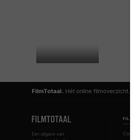
FilmTotaal.
Hét online filmoverzicht.
FILMT
Contact
Een uitgave van