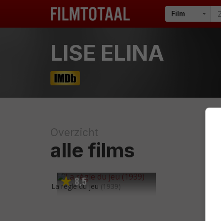
LISE ELINA
Overzicht
alle films
8
5
,
La règle du jeu
(1939)