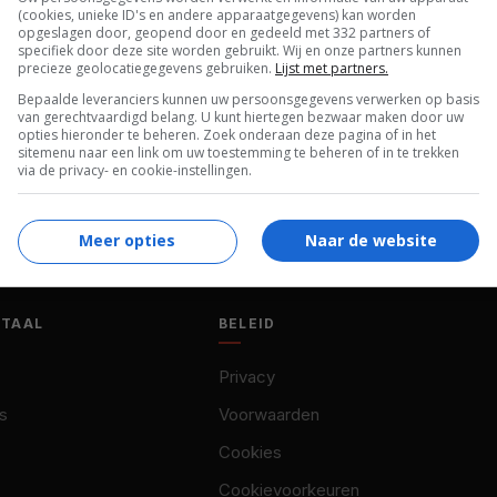
(cookies, unieke ID's en andere apparaatgegevens) kan worden
opgeslagen door, geopend door en gedeeld met 332 partners of
specifiek door deze site worden gebruikt. Wij en onze partners kunnen
precieze geolocatiegegevens gebruiken.
Lijst met partners.
Bepaalde leveranciers kunnen uw persoonsgegevens verwerken op basis
van gerechtvaardigd belang. U kunt hiertegen bezwaar maken door uw
opties hieronder te beheren. Zoek onderaan deze pagina of in het
sitemenu naar een link om uw toestemming te beheren of in te trekken
via de privacy- en cookie-instellingen.
Meer opties
Naar de website
OTAAL
BELEID
Privacy
s
Voorwaarden
Cookies
Cookievoorkeuren