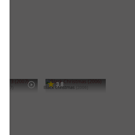
3
8
,
(2007)
Black Christmas
(2006)