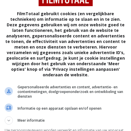
FilmTotaal gebruikt cookies (en vergelijkbare
technieken) om informatie op te slaan en in te zien.
Deze gegevens gebruiken wij om onze website goed te
laten functioneren, het gebruik van de website te
analyseren, gepersonaliseerde content en advertenties
te tonen, de effectiviteit van advertenties en content te
meten en onze diensten te verbeteren. Hiervoor
verzamelen wij gegevens zoals unieke advertentie ID’s,
geolocatie en surfgedrag. Je kunt je cookie instellingen
wijzigen door het gebruik van onderstaande 'Meer
opties' knop of via 'Privacy instellingen aanpassen'
onderaan de website.
5
3
5
6
,
,
16 Wishes
(2010)
The Sandlot 3
Gepersonaliseerde advertenties en content, advertentie- en
ied Werewolf
contentmetingen, doelgroepenonderzoek en ontwikkeling van
diensten
Informatie op een apparaat opslaan en/of openen
Meer informatie
Uw persoonsgegevens worden verwerkt en informatie van uw apparaat