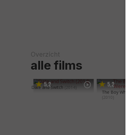
Overzicht
alle films
5
2
5
2
,
,
Date and Switch
(2014)
The Boy Who Cr
(2010)