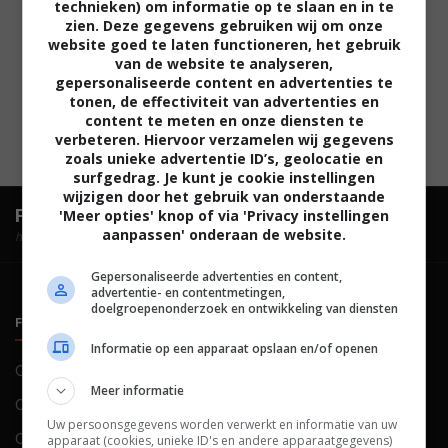
technieken) om informatie op te slaan en in te
zien. Deze gegevens gebruiken wij om onze
website goed te laten functioneren, het gebruik
van de website te analyseren,
gepersonaliseerde content en advertenties te
tonen, de effectiviteit van advertenties en
content te meten en onze diensten te
verbeteren. Hiervoor verzamelen wij gegevens
zoals unieke advertentie ID’s, geolocatie en
surfgedrag. Je kunt je cookie instellingen
wijzigen door het gebruik van onderstaande
FilmTotaal.
Hét online filmoverzicht.
'Meer opties' knop of via 'Privacy instellingen
aanpassen' onderaan de website.
hosted by
Gepersonaliseerde advertenties en content,
advertentie- en contentmetingen,
doelgroepenonderzoek en ontwikkeling van diensten
FILMTOTAAL
BELEID
Informatie op een apparaat opslaan en/of openen
Contact
Privacy
Meer informatie
Over ons
Voorwaarden
Uw persoonsgegevens worden verwerkt en informatie van uw
Colofon
Cookies
apparaat (cookies, unieke ID's en andere apparaatgegevens)