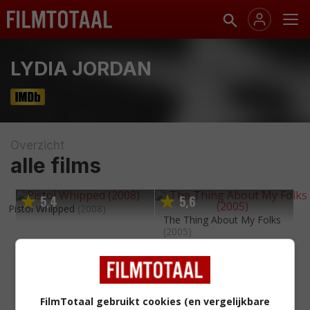
LYDIA JORDAN
Overzicht
alle films
5
4
5
6
,
,
Pistol Whipped
(2008)
The Thing About My Folks
(2005)
FilmTotaal gebruikt cookies (en vergelijkbare