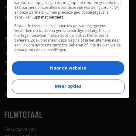
kan worden opgeslagen door, geopend door en gedeeld met
FAQ
Cookievoorkeuren
332 partners of specifiek door deze site worden gebruikt. Wij
en onze partners kunnen precieze geolocatiegegevens
gebruiken.
Lijst met partners.
Blog
Bepaalde leveranciers kunnen uw persoonsgegevens
verwerken op basis van gerechtvaardigd belang. U kunt
hiertegen bezwaar maken door uw opties hieronder te
SOCIALS
ONTDEKKEN
beheren. Zoek onderaan deze pagina of in het sitemenu naar
een link om uw toestemming te beheren of in te trekken via de
privacy- en cookie-instellingen.
Facebook
Recensies
X (Twitter)
Nieuws
Naar de website
LinkedIn
Netflix
RSS-feed
Films op tv
Meer opties
WhatsApp
Bioscoop
Een uitgave van