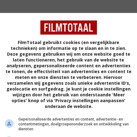
FilmTotaal gebruikt cookies (en vergelijkbare
technieken) om informatie op te slaan en in te zien.
Deze gegevens gebruiken wij om onze website goed te
6
5
5
0
,
,
laten functioneren, het gebruik van de website te
Lost and Delirious
(2001)
After Amy
(20
analyseren, gepersonaliseerde content en advertenties
te tonen, de effectiviteit van advertenties en content te
meten en onze diensten te verbeteren. Hiervoor
verzamelen wij gegevens zoals unieke advertentie ID’s,
geolocatie en surfgedrag. Je kunt je cookie instellingen
wijzigen door het gebruik van onderstaande 'Meer
opties' knop of via 'Privacy instellingen aanpassen'
onderaan de website.
Gepersonaliseerde advertenties en content, advertentie- en
contentmetingen, doelgroepenonderzoek en ontwikkeling van
diensten