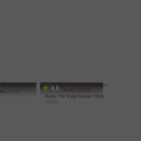
4
6
,
oke
(2003)
Rudy: The Rudy Giuliani Story
(2003)