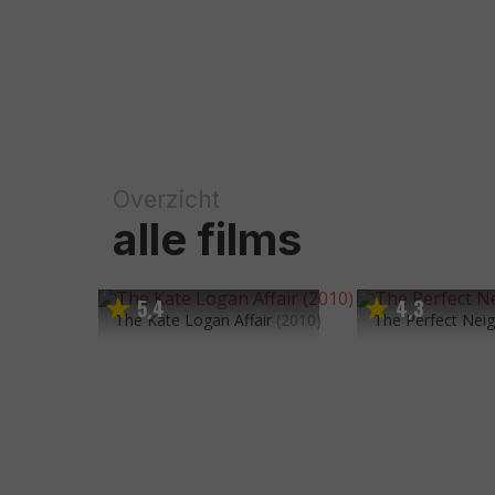
Overzicht
alle films
5
4
4
3
,
,
The Kate Logan Affair
(2010)
The Perfect Nei