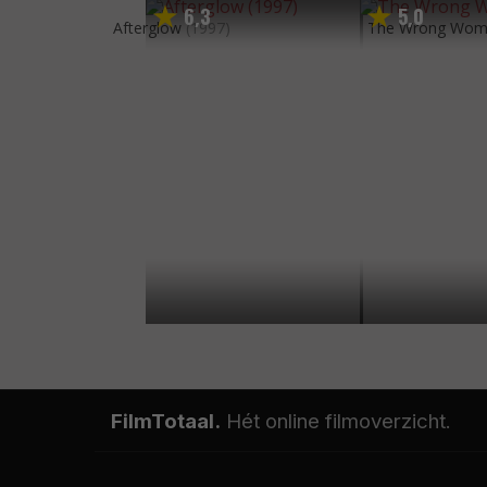
6
3
5
0
,
,
Afterglow
(1997)
The Wrong Wo
FilmTotaal.
Hét online filmoverzicht.