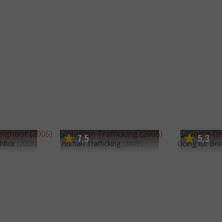
7
5
5
3
,
,
ghbor
(2005)
Human Trafficking
(2005)
Going for Br