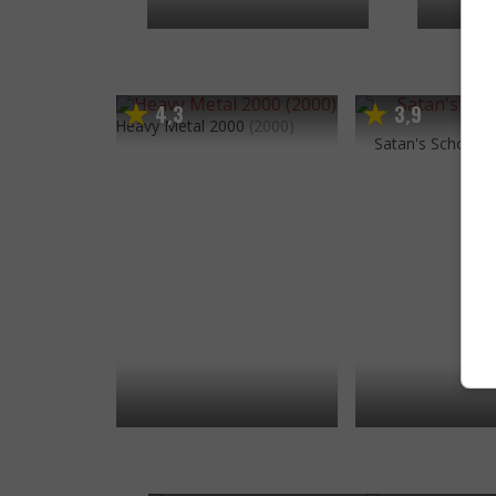
4
3
3
9
,
,
Heavy Metal 2000
(2000)
Satan's School fo