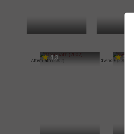
4
3
5
2
,
,
Aftermath
(2002)
$windle
(2002)