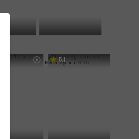
5
1
,
01)
Hidden Agenda
(2001)