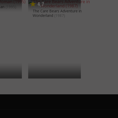
4
7
,
man
(1995)
The Care Bears Adventure in
Wonderland
(1987)