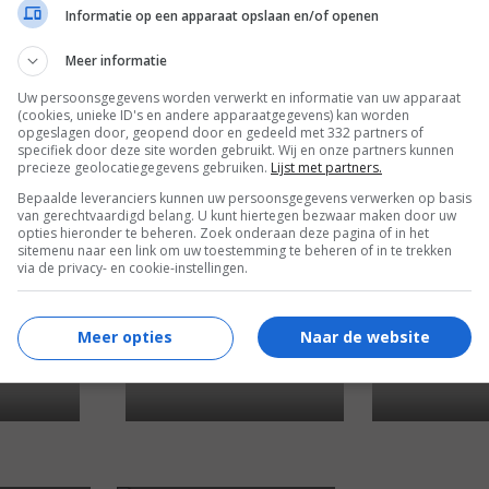
Informatie op een apparaat opslaan en/of openen
Meer informatie
Uw persoonsgegevens worden verwerkt en informatie van uw apparaat
4
9
3
9
,
,
(cookies, unieke ID's en andere apparaatgegevens) kan worden
Requiem for Murder
(1999)
opgeslagen door, geopend door en gedeeld met 332 partners of
r Girls
(2000)
Barney's Grea
specifiek door deze site worden gebruikt. Wij en onze partners kunnen
(1998)
precieze geolocatiegegevens gebruiken.
Lijst met partners.
Bepaalde leveranciers kunnen uw persoonsgegevens verwerken op basis
van gerechtvaardigd belang. U kunt hiertegen bezwaar maken door uw
opties hieronder te beheren. Zoek onderaan deze pagina of in het
sitemenu naar een link om uw toestemming te beheren of in te trekken
via de privacy- en cookie-instellingen.
Meer opties
Naar de website