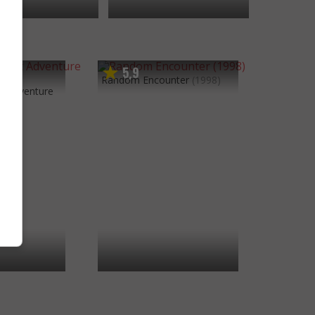
5
9
,
Random Encounter
(1998)
t Adventure