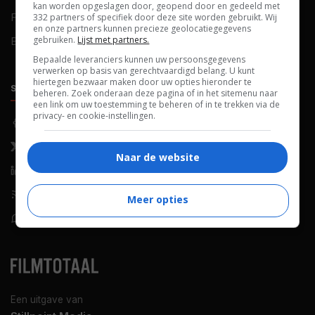
kan worden opgeslagen door, geopend door en gedeeld met
FAQ
Cookievoorkeuren
332 partners of specifiek door deze site worden gebruikt. Wij
en onze partners kunnen precieze geolocatiegegevens
gebruiken.
Lijst met partners.
Blog
Bepaalde leveranciers kunnen uw persoonsgegevens
verwerken op basis van gerechtvaardigd belang. U kunt
hiertegen bezwaar maken door uw opties hieronder te
SOCIALS
ONTDEKKEN
beheren. Zoek onderaan deze pagina of in het sitemenu naar
een link om uw toestemming te beheren of in te trekken via de
privacy- en cookie-instellingen.
Facebook
Recensies
X (Twitter)
Nieuws
Naar de website
LinkedIn
Netflix
RSS-feed
Films op tv
Meer opties
WhatsApp
Bioscoop
Een uitgave van