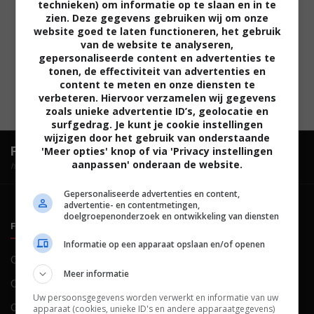
technieken) om informatie op te slaan en in te
zien. Deze gegevens gebruiken wij om onze
website goed te laten functioneren, het gebruik
van de website te analyseren,
gepersonaliseerde content en advertenties te
tonen, de effectiviteit van advertenties en
content te meten en onze diensten te
verbeteren. Hiervoor verzamelen wij gegevens
zoals unieke advertentie ID’s, geolocatie en
surfgedrag. Je kunt je cookie instellingen
wijzigen door het gebruik van onderstaande
FilmTotaal.
Hét online filmoverzicht.
'Meer opties' knop of via 'Privacy instellingen
aanpassen' onderaan de website.
hosted by
Gepersonaliseerde advertenties en content,
advertentie- en contentmetingen,
doelgroepenonderzoek en ontwikkeling van diensten
FILMTOTAAL
BELEID
Informatie op een apparaat opslaan en/of openen
Contact
Privacy
Meer informatie
Over ons
Voorwaarden
Uw persoonsgegevens worden verwerkt en informatie van uw
Colofon
Cookies
apparaat (cookies, unieke ID's en andere apparaatgegevens)