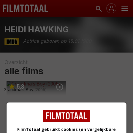
HEIDI HAWKING
Actrice geboren op 15.01.1980
Overzicht
alle films
5
3
,
Grandma's Boy
(2006)
FilmTotaal gebruikt cookies (en vergelijkbare