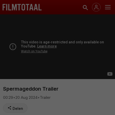
Spermageddon Trailer
00:29
•
20 Aug 2024
•
Trailer
Delen