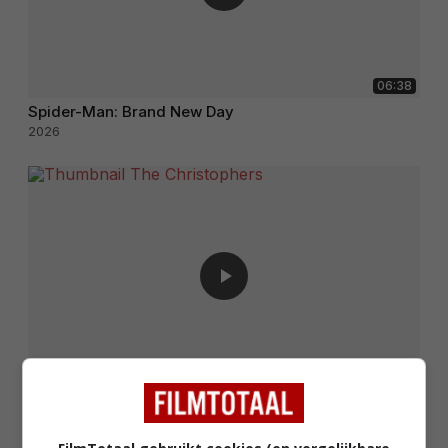
06:38
Spider-Man: Brand New Day
2026
02:05
The Christophers
2025