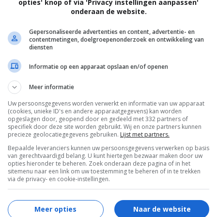
opties' knop of via 'Privacy instellingen aanpassen'
onderaan de website.
Gepersonaliseerde advertenties en content, advertentie- en
contentmetingen, doelgroepenonderzoek en ontwikkeling van
diensten
Informatie op een apparaat opslaan en/of openen
og niet tot de jungle doorgedrongen, maar voor
Meer informatie
orlog nu al een nac...
Uw persoonsgegevens worden verwerkt en informatie van uw apparaat
(cookies, unieke ID's en andere apparaatgegevens) kan worden
opgeslagen door, geopend door en gedeeld met 332 partners of
specifiek door deze site worden gebruikt. Wij en onze partners kunnen
precieze geolocatiegegevens gebruiken.
Lijst met partners.
Bepaalde leveranciers kunnen uw persoonsgegevens verwerken op basis
van gerechtvaardigd belang. U kunt hiertegen bezwaar maken door uw
opties hieronder te beheren. Zoek onderaan deze pagina of in het
sitemenu naar een link om uw toestemming te beheren of in te trekken
via de privacy- en cookie-instellingen.
Meer opties
Naar de website