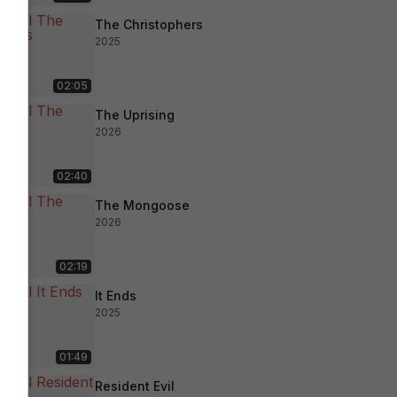
The Christophers
2025
02:05
The Uprising
2026
02:40
The Mongoose
2026
02:19
It Ends
2025
01:49
Resident Evil