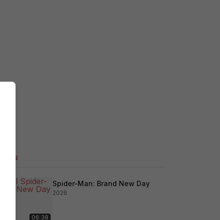
ilers
Spider-Man: Brand New Day
2026
06:38