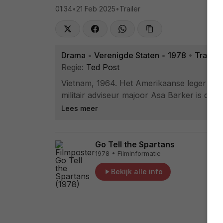
01:34
•
21 Feb 2025
•
Trailer
Drama
•
Verenigde Staten
•
1978
•
Trailer
Regie:
Ted Post
Vietnam, 1964. Het Amerikaanse leger is n
militair adviseur majoor Asa Barker is de o
Lees meer
Go Tell the Spartans
1978 • Filminformatie
Bekijk alle info