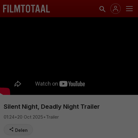
Silent Night, Deadly Night Trailer
01:24
•
20 Oct 2025
•
Trailer
Delen