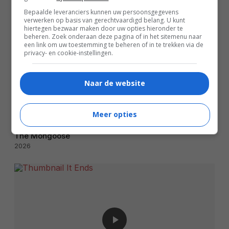
Bepaalde leveranciers kunnen uw persoonsgegevens
verwerken op basis van gerechtvaardigd belang. U kunt
hiertegen bezwaar maken door uw opties hieronder te
beheren. Zoek onderaan deze pagina of in het sitemenu naar
een link om uw toestemming te beheren of in te trekken via de
privacy- en cookie-instellingen.
Naar de website
Meer opties
02:19
The Mongoose
2026