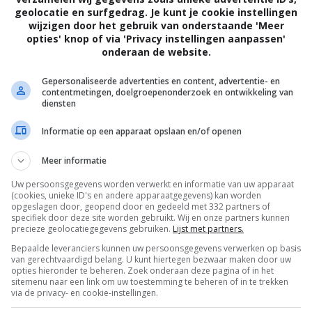
geolocatie en surfgedrag. Je kunt je cookie instellingen
wijzigen door het gebruik van onderstaande 'Meer
opties' knop of via 'Privacy instellingen aanpassen'
onderaan de website.
er
Gepersonaliseerde advertenties en content, advertentie- en
contentmetingen, doelgroepenonderzoek en ontwikkeling van
diensten
da keert terug van de planeet Antares naar hun
Informatie op een apparaat opslaan en/of openen
rden of minder vita...
Meer informatie
Uw persoonsgegevens worden verwerkt en informatie van uw apparaat
(cookies, unieke ID's en andere apparaatgegevens) kan worden
opgeslagen door, geopend door en gedeeld met 332 partners of
specifiek door deze site worden gebruikt. Wij en onze partners kunnen
precieze geolocatiegegevens gebruiken.
Lijst met partners.
Bepaalde leveranciers kunnen uw persoonsgegevens verwerken op basis
van gerechtvaardigd belang. U kunt hiertegen bezwaar maken door uw
opties hieronder te beheren. Zoek onderaan deze pagina of in het
sitemenu naar een link om uw toestemming te beheren of in te trekken
via de privacy- en cookie-instellingen.