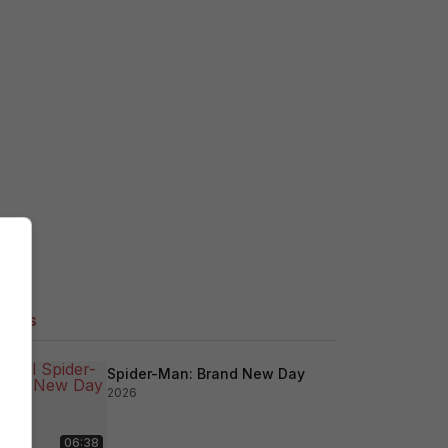
ilers
Spider-Man: Brand New Day
2026
06:38