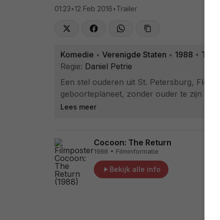
01:23
•
12 Feb 2016
•
Trailer
Komedie
•
Verenigde Staten
•
1988
•
Trail
Regie:
Daniel Petrie
Een stel ouderen uit St. Petersburg, Flori
geboorteplaneet, zonder ouder te zijn gewo
Lees meer
Cocoon: The Return
1988 • Filminformatie
Bekijk alle info