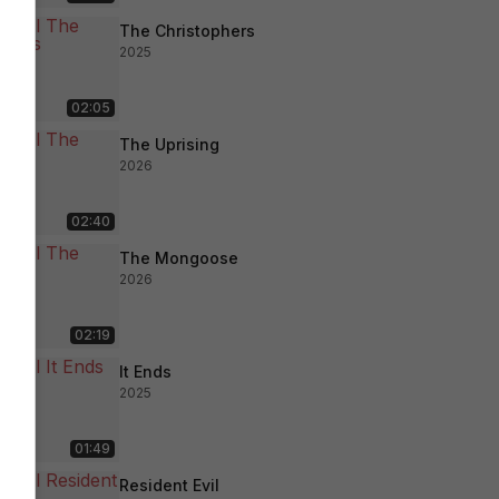
The Christophers
2025
02:05
The Uprising
2026
02:40
The Mongoose
2026
02:19
It Ends
2025
01:49
Resident Evil