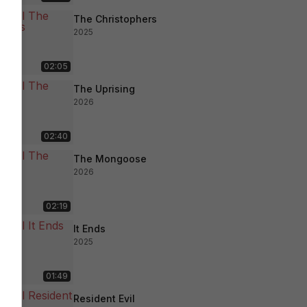
The Christophers
2025
02:05
The Uprising
2026
02:40
The Mongoose
2026
02:19
It Ends
2025
01:49
Resident Evil