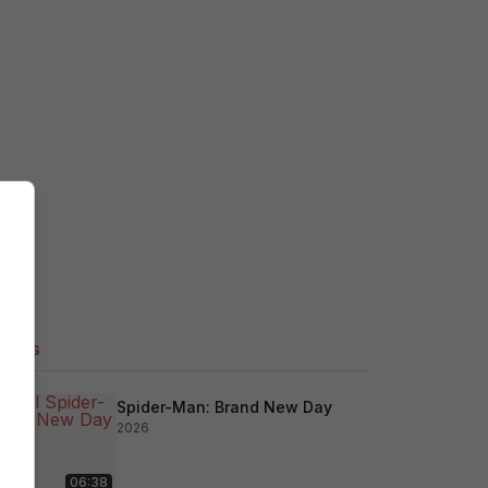
ilers
Spider-Man: Brand New Day
2026
06:38