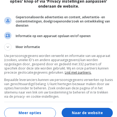
opties' knop of via 'Privacy instellingen aanpassen'
onderaan de website.
Gepersonaliseerde advertenties en content, advertentie- en
contentmetingen, doelgroepenonderzoek en ontwikkeling van
diensten
Informatie op een apparaat opslaan en/of openen
ong verlegen meisje dat getreiterd wordt door
Meer informatie
chermd wordt door ha...
Uw persoonsgegevens worden verwerkt en informatie van uw apparaat
(cookies, unieke ID's en andere apparaatgegevens) kan worden
opgeslagen door, geopend door en gedeeld met 332 partners of
specifiek door deze site worden gebruikt. Wij en onze partners kunnen
precieze geolocatiegegevens gebruiken.
Lijst met partners.
Bepaalde leveranciers kunnen uw persoonsgegevens verwerken op basis
van gerechtvaardigd belang. U kunt hiertegen bezwaar maken door uw
opties hieronder te beheren. Zoek onderaan deze pagina of in het
sitemenu naar een link om uw toestemming te beheren of in te trekken
via de privacy- en cookie-instellingen.
Meer opties
Naar de website