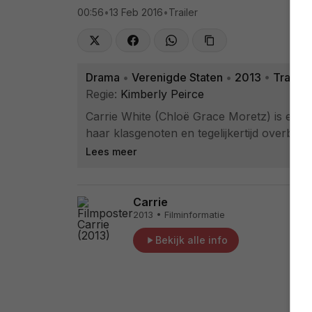
00:56
•
13 Feb 2016
•
Trailer
Drama
•
Verenigde Staten
•
2013
•
Trailer
Regie:
Kimberly Peirce
Carrie White (Chloë Grace Moretz) is een j
haar klasgenoten en tegelijkertijd overbes
Lees meer
Carrie
2013 • Filminformatie
Bekijk alle info