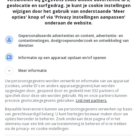
geolocatie en surfgedrag. Je kunt je cookie instellingen
wijzigen door het gebruik van onderstaande 'Meer
opties' knop of via 'Privacy instellingen aanpassen'
onderaan de website.
ler
Gepersonaliseerde advertenties en content, advertentie- en
contentmetingen, doelgroepenonderzoek en ontwikkeling van
diensten
ijdje in een inrichting heeft gezeten. Nadat hij
Informatie op een apparaat opslaan en/of openen
randa op. Wa...
Meer informatie
Uw persoonsgegevens worden verwerkt en informatie van uw apparaat
(cookies, unieke ID's en andere apparaatgegevens) kan worden
opgeslagen door, geopend door en gedeeld met 332 partners of
specifiek door deze site worden gebruikt. Wij en onze partners kunnen
precieze geolocatiegegevens gebruiken.
Lijst met partners.
Bepaalde leveranciers kunnen uw persoonsgegevens verwerken op basis
van gerechtvaardigd belang. U kunt hiertegen bezwaar maken door uw
opties hieronder te beheren. Zoek onderaan deze pagina of in het
sitemenu naar een link om uw toestemming te beheren of in te trekken
via de privacy- en cookie-instellingen.