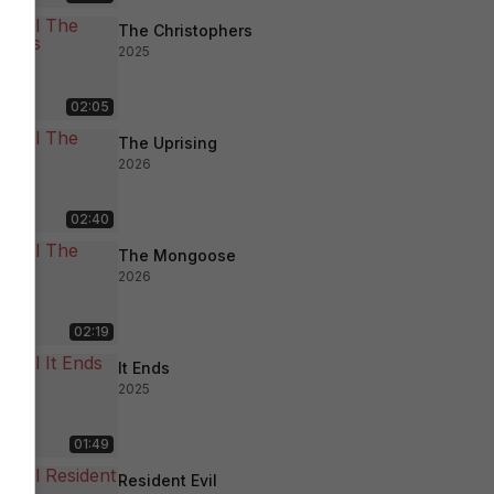
The Christophers
2025
02:05
The Uprising
2026
02:40
The Mongoose
2026
02:19
It Ends
2025
01:49
Resident Evil