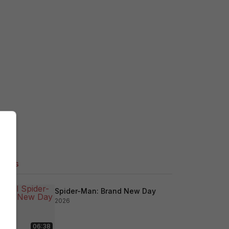
ilers
Spider-Man: Brand New Day
2026
06:38