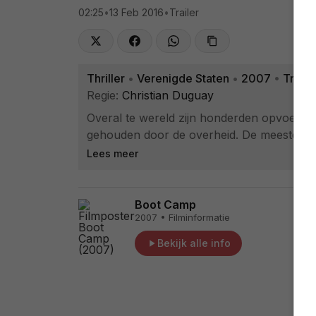
02:25
•
13 Feb 2016
•
Trailer
Thriller
•
Verenigde Staten
•
2007
•
Traile
Regie:
Christian Duguay
Overal te wereld zijn honderden opvoedka
gehouden door de overheid. De meeste ber
Lees meer
Boot Camp
2007 • Filminformatie
Bekijk alle info