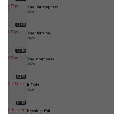
The Christophers
2025
02:05
The Uprising
2026
02:40
The Mongoose
2026
02:19
It Ends
2025
01:49
Resident Evil