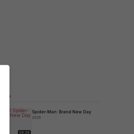
ilers
Spider-Man: Brand New Day
2026
06:38