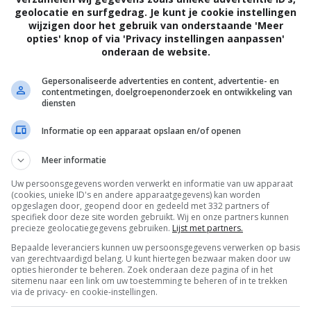
geolocatie en surfgedrag. Je kunt je cookie instellingen
wijzigen door het gebruik van onderstaande 'Meer
opties' knop of via 'Privacy instellingen aanpassen'
onderaan de website.
r
Gepersonaliseerde advertenties en content, advertentie- en
contentmetingen, doelgroepenonderzoek en ontwikkeling van
diensten
mpen. Ze worden stuk voor stuk niet in de gaten
Informatie op een apparaat opslaan en/of openen
eiken op een respectab...
Meer informatie
Uw persoonsgegevens worden verwerkt en informatie van uw apparaat
(cookies, unieke ID's en andere apparaatgegevens) kan worden
opgeslagen door, geopend door en gedeeld met 332 partners of
specifiek door deze site worden gebruikt. Wij en onze partners kunnen
precieze geolocatiegegevens gebruiken.
Lijst met partners.
Bepaalde leveranciers kunnen uw persoonsgegevens verwerken op basis
van gerechtvaardigd belang. U kunt hiertegen bezwaar maken door uw
opties hieronder te beheren. Zoek onderaan deze pagina of in het
sitemenu naar een link om uw toestemming te beheren of in te trekken
via de privacy- en cookie-instellingen.