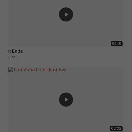
01:49
It Ends
2025
02:32