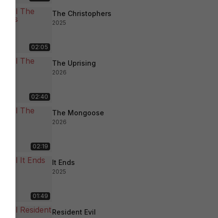
The Christophers
2025
02:05
The Uprising
2026
02:40
The Mongoose
2026
02:19
It Ends
2025
01:49
Resident Evil