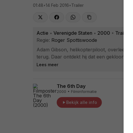
01:48
•
14 Feb 2016
•
Trailer
Actie
•
Verenigde Staten
•
2000
•
Trailer
Regie:
Roger Spottiswoode
Adam Gibson, helikopterpiloot, overleeft 
terug. Daar ontdekt hij dat een gekloonde v
Lees meer
The 6th Day
2000 • Filminformatie
Bekijk alle info