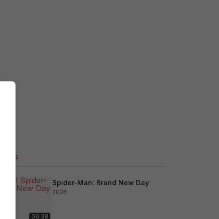
ilers
Spider-Man: Brand New Day
2026
06:38