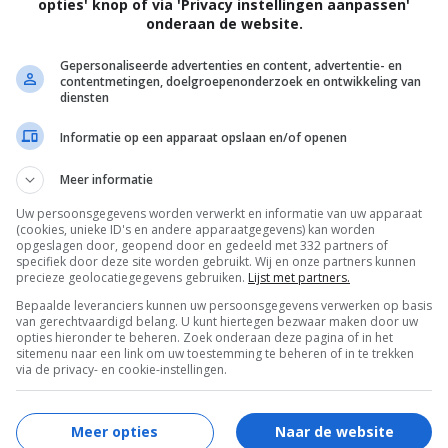
opties' knop of via 'Privacy instellingen aanpassen'
onderaan de website.
Gepersonaliseerde advertenties en content, advertentie- en
contentmetingen, doelgroepenonderzoek en ontwikkeling van
diensten
Informatie op een apparaat opslaan en/of openen
een ernstig ongeluk en keert ongedeerd naar huis
Meer informatie
ersie van hemzelf...
Uw persoonsgegevens worden verwerkt en informatie van uw apparaat
(cookies, unieke ID's en andere apparaatgegevens) kan worden
opgeslagen door, geopend door en gedeeld met 332 partners of
specifiek door deze site worden gebruikt. Wij en onze partners kunnen
precieze geolocatiegegevens gebruiken.
Lijst met partners.
Bepaalde leveranciers kunnen uw persoonsgegevens verwerken op basis
van gerechtvaardigd belang. U kunt hiertegen bezwaar maken door uw
opties hieronder te beheren. Zoek onderaan deze pagina of in het
sitemenu naar een link om uw toestemming te beheren of in te trekken
via de privacy- en cookie-instellingen.
Meer opties
Naar de website