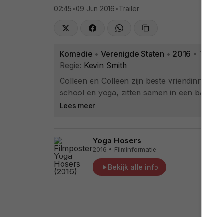
02:45
•
09 Jun 2016
•
Trailer
Komedie
•
Verenigde Staten
•
2016
•
Trail
Regie:
Kevin Smith
Colleen en Colleen zijn beste vriendinnen
school en yoga, zitten samen in een band 
Lees meer
Yoga Hosers
2016 • Filminformatie
Bekijk alle info