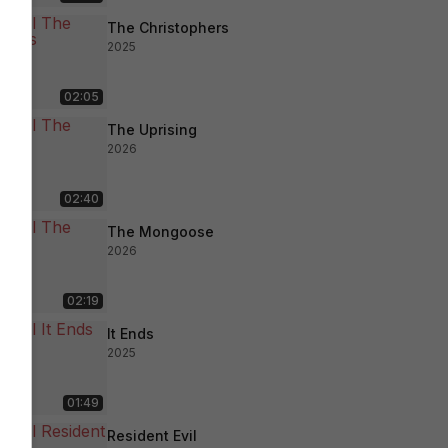
The Christophers
2025
02:05
The Uprising
2026
02:40
The Mongoose
2026
02:19
It Ends
2025
01:49
Resident Evil