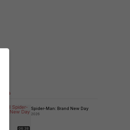
ilers
Spider-Man: Brand New Day
2026
06:38