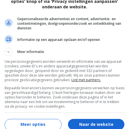
opties' knop of via 'Privacy instellingen aanpassen'
onderaan de website.
Gepersonaliseerde advertenties en content, advertentie- en
contentmetingen, doelgroepenonderzoek en ontwikkeling van
diensten
er
Informatie op een apparaat opslaan en/of openen
 en ze doen alles samen. Ze gaan samen naar
Meer informatie
en werken samen in een s...
Uw persoonsgegevens worden verwerkt en informatie van uw apparaat
(cookies, unieke ID's en andere apparaatgegevens) kan worden
opgeslagen door, geopend door en gedeeld met 332 partners of
specifiek door deze site worden gebruikt. Wij en onze partners kunnen
precieze geolocatiegegevens gebruiken.
Lijst met partners.
Bepaalde leveranciers kunnen uw persoonsgegevens verwerken op basis
van gerechtvaardigd belang. U kunt hiertegen bezwaar maken door uw
opties hieronder te beheren. Zoek onderaan deze pagina of in het
sitemenu naar een link om uw toestemming te beheren of in te trekken
via de privacy- en cookie-instellingen.
Meer opties
Naar de website