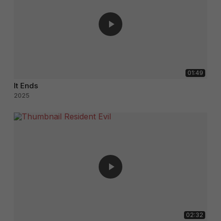
01:49
It Ends
2025
02:32