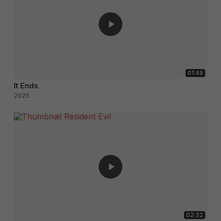
01:49
It Ends
2025
02:32