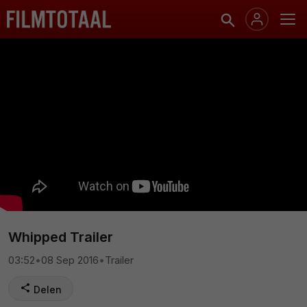
Whipped Trailer
03:52
•
08 Sep 2016
•
Trailer
Delen