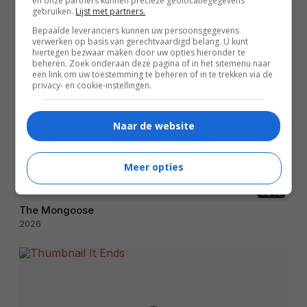
en onze partners kunnen precieze geolocatiegegevens
gebruiken.
Lijst met partners.
Bepaalde leveranciers kunnen uw persoonsgegevens
verwerken op basis van gerechtvaardigd belang. U kunt
hiertegen bezwaar maken door uw opties hieronder te
beheren. Zoek onderaan deze pagina of in het sitemenu naar
een link om uw toestemming te beheren of in te trekken via de
privacy- en cookie-instellingen.
Naar de website
Meer opties
02:19
The Mongoose
2026