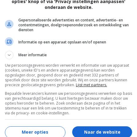
opties' knop of via 'Privacy instellingen aanpassen'
onderaan de website.
Gepersonaliseerde advertenties en content, advertentie- en
contentmetingen, doelgroepenonderzoek en ontwikkeling van
diensten
Informatie op een apparaat opslaan en/of openen
r dan Johnny Worricker en Margot Tyrrell hadden
Meer informatie
elen zit. Worricke...
Uw persoonsgegevens worden verwerkt en informatie van uw apparaat
(cookies, unieke ID's en andere apparaatgegevens) kan worden
opgeslagen door, geopend door en gedeeld met 332 partners of
specifiek door deze site worden gebruikt. Wij en onze partners kunnen
precieze geolocatiegegevens gebruiken.
Lijst met partners.
Bepaalde leveranciers kunnen uw persoonsgegevens verwerken op basis
van gerechtvaardigd belang. U kunt hiertegen bezwaar maken door uw
opties hieronder te beheren. Zoek onderaan deze pagina of in het
sitemenu naar een link om uw toestemming te beheren of in te trekken
via de privacy- en cookie-instellingen.
Meer opties
Naar de website