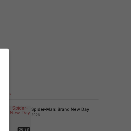
ilers
Spider-Man: Brand New Day
2026
06:38