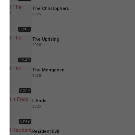
The Christophers
2025
02:05
The Uprising
2026
02:40
The Mongoose
2026
02:19
It Ends
2025
01:49
Resident Evil