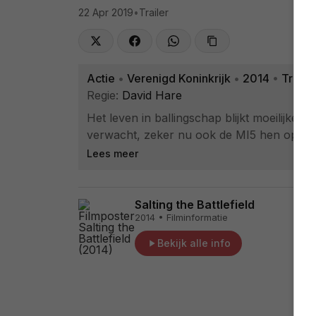
22 Apr 2019
•
Trailer
Actie
•
Verenigd Koninkrijk
•
2014
•
Trailer
Regie:
David Hare
Het leven in ballingschap blijkt moeilijke
verwacht, zeker nu ook de MI5 hen op de hi
Lees meer
Salting the Battlefield
2014 • Filminformatie
Bekijk alle info