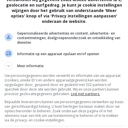
geolocatie en surfgedrag. Je kunt je cookie instellingen
wijzigen door het gebruik van onderstaande 'Meer
opties' knop of via 'Privacy instellingen aanpassen'
onderaan de website.
Gepersonaliseerde advertenties en content, advertentie- en
contentmetingen, doelgroepenonderzoek en ontwikkeling van
diensten
en ineens spontaan te kunnen ontvlammen. Met
Informatie op een apparaat opslaan en/of openen
rde verwoest werd in een...
Meer informatie
Uw persoonsgegevens worden verwerkt en informatie van uw apparaat
(cookies, unieke ID's en andere apparaatgegevens) kan worden
opgeslagen door, geopend door en gedeeld met 332 partners of
specifiek door deze site worden gebruikt. Wij en onze partners kunnen
precieze geolocatiegegevens gebruiken.
Lijst met partners.
Bepaalde leveranciers kunnen uw persoonsgegevens verwerken op basis
van gerechtvaardigd belang. U kunt hiertegen bezwaar maken door uw
opties hieronder te beheren. Zoek onderaan deze pagina of in het
sitemenu naar een link om uw toestemming te beheren of in te trekken
via de privacy- en cookie-instellingen.