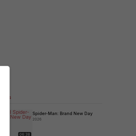
ilers
Spider-Man: Brand New Day
2026
06:38