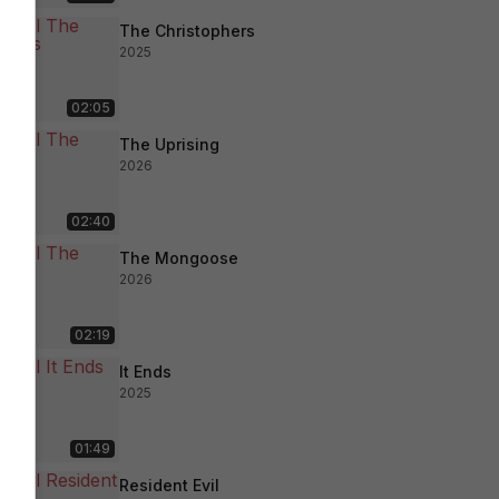
The Christophers
2025
02:05
The Uprising
2026
02:40
The Mongoose
2026
02:19
It Ends
2025
01:49
Resident Evil