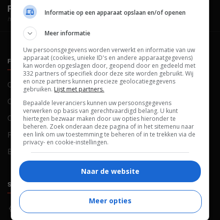
FilmTotaal.
Hét online filmoverzicht.
Informatie op een apparaat opslaan en/of openen
hosted by
Meer informatie
Uw persoonsgegevens worden verwerkt en informatie van uw
apparaat (cookies, unieke ID's en andere apparaatgegevens)
FILMTOTAAL
BELEID
kan worden opgeslagen door, geopend door en gedeeld met
332 partners of specifiek door deze site worden gebruikt. Wij
en onze partners kunnen precieze geolocatiegegevens
Contact
Privacy
gebruiken.
Lijst met partners.
Over ons
Voorwaarden
Bepaalde leveranciers kunnen uw persoonsgegevens
verwerken op basis van gerechtvaardigd belang. U kunt
Colofon
Cookies
hiertegen bezwaar maken door uw opties hieronder te
beheren. Zoek onderaan deze pagina of in het sitemenu naar
een link om uw toestemming te beheren of in te trekken via de
FAQ
Cookievoorkeuren
privacy- en cookie-instellingen.
Blog
Naar de website
SOCIALS
ONTDEKKEN
Meer opties
Facebook
Recensies