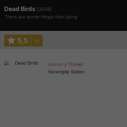
Dead Birds
(2004)
There are worse things than dying
5
,
5
5,5
/ 2
Horror
Thriller
5,6
/ 11912
Verenigde Staten
60%
/ 10
2,6
/ 226