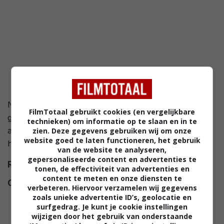
Na een uit de hand gelopen bankroof, besluit een
FilmTotaal gebruikt cookies (en vergelijkbare
groepje criminelen om te verblijven in een groot
technieken) om informatie op te slaan en in te
afgelegen huis, om te schuilen voor de storm. Maar
zien. Deze gegevens gebruiken wij om onze
website goed te laten functioneren, het gebruik
hier ontdekken ze hele vreemde dingen...
van de website te analyseren,
gepersonaliseerde content en advertenties te
Regie
Alex Turner
.
tonen, de effectiviteit van advertenties en
content te meten en onze diensten te
Cast
Muse Watson
,
Isaiah
verbeteren. Hiervoor verzamelen wij gegevens
Washington
,
Henry Thomas
,
zoals unieke advertentie ID’s, geolocatie en
surfgedrag. Je kunt je cookie instellingen
Brian Bremer
,
David Dwyer
,
wijzigen door het gebruik van onderstaande
Michael Shannon
,
Mark Boone