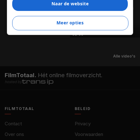
Naar de website
Meer opties
02:03
Alle video's
FilmTotaal.
Hét online filmoverzicht.
hosted by
FILMTOTAAL
BELEID
Contact
Privacy
Over ons
Voorwaarden