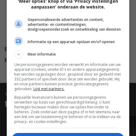
'Meer opties' knop of via 'Privacy instellingen
Junior
,
Harris Mann
,
Donna
aanpassen' onderaan de website.
Biscoe
,
Patrick Fugit
,
Nicki
Gepersonaliseerde advertenties en content,
Aycox
,
Melanie Abramoff
,
Russ
advertentie- en contentmetingen,
doelgroepenonderzoek en ontwikkeling van diensten
Comegys
,
Michael Faella
,
Steve
Green
.
Informatie op een apparaat opslaan en/of openen
Budget
$ 1.500.000
Meer informatie
Release
01.01.2004
Uw persoonsgegevens worden verwerkt en informatie van uw
apparaat (cookies, unieke ID's en andere apparaatgegevens)
kan worden opgeslagen door, geopend door en gedeeld met
332 partners of specifiek door deze site worden gebruikt. Wij
en onze partners kunnen precieze geolocatiegegevens
gebruiken.
Lijst met partners.
video
Bepaalde leveranciers kunnen uw persoonsgegevens
trailers & clips
verwerken op basis van gerechtvaardigd belang. U kunt
hiertegen bezwaar maken door uw opties hieronder te
beheren. Zoek onderaan deze pagina of in het sitemenu naar
een link om uw toestemming te beheren of in te trekken via de
privacy- en cookie-instellingen.
TRAILER