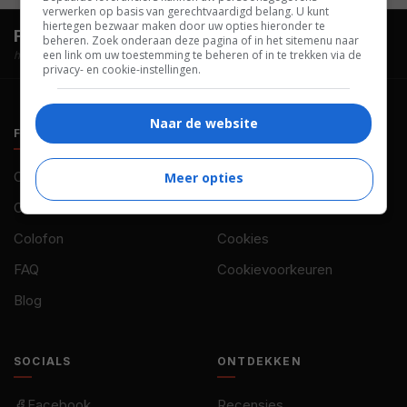
verwerken op basis van gerechtvaardigd belang. U kunt
hiertegen bezwaar maken door uw opties hieronder te
FilmTotaal.
Hét online filmoverzicht.
beheren. Zoek onderaan deze pagina of in het sitemenu naar
een link om uw toestemming te beheren of in te trekken via de
hosted by
privacy- en cookie-instellingen.
Naar de website
FILMTOTAAL
BELEID
Contact
Privacy
Meer opties
Over ons
Voorwaarden
Colofon
Cookies
FAQ
Cookievoorkeuren
Blog
SOCIALS
ONTDEKKEN
Facebook
Recensies