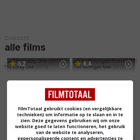
Overzicht
alle films
5
2
6
4
,
,
The Lucky One
(2012)
The Wronged Man
(2010)
FilmTotaal gebruikt cookies (en vergelijkbare
technieken) om informatie op te slaan en in te
zien. Deze gegevens gebruiken wij om onze
website goed te laten functioneren, het gebruik
van de website te analyseren,
gepersonaliseerde content en advertenties te