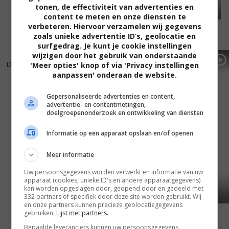
tonen, de effectiviteit van advertenties en
content te meten en onze diensten te
verbeteren. Hiervoor verzamelen wij gegevens
zoals unieke advertentie ID’s, geolocatie en
surfgedrag. Je kunt je cookie instellingen
wijzigen door het gebruik van onderstaande
5
5
5
4
,
,
Dead Birds
(2004)
The Punisher
(2004)
'Meer opties' knop of via 'Privacy instellingen
aanpassen' onderaan de website.
Gepersonaliseerde advertenties en content,
advertentie- en contentmetingen,
doelgroepenonderzoek en ontwikkeling van diensten
Informatie op een apparaat opslaan en/of openen
Meer informatie
Uw persoonsgegevens worden verwerkt en informatie van uw
apparaat (cookies, unieke ID's en andere apparaatgegevens)
kan worden opgeslagen door, geopend door en gedeeld met
332 partners of specifiek door deze site worden gebruikt. Wij
en onze partners kunnen precieze geolocatiegegevens
gebruiken.
Lijst met partners.
Bepaalde leveranciers kunnen uw persoonsgegevens