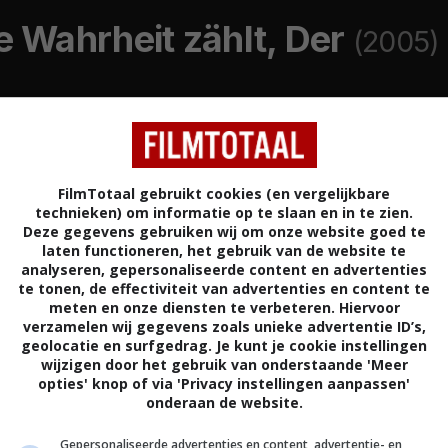
e Wahrheit zählt, Der
(2005)
A
ACTIE
OOSTENRIJK
DUITSLAND
SLOWAKIJE
FilmTotaal gebruikt cookies (en vergelijkbare
technieken) om informatie op te slaan en in te zien.
Deze gegevens gebruiken wij om onze website goed te
laten functioneren, het gebruik van de website te
analyseren, gepersonaliseerde content en advertenties
kwamen 39 mensen om het leven door een brand in
te tonen, de effectiviteit van advertenties en content te
meten en onze diensten te verbeteren. Hiervoor
l. De schuldige zou een vrachtwagenchauffeur zijn
verzamelen wij gegevens zoals unieke advertentie ID’s,
d de tunnel in reed terwijl in de tunnel een fille stond.
geolocatie en surfgedrag. Je kunt je cookie instellingen
hier dieper op in en merkt dat er meer schuldigen
wijzigen door het gebruik van onderstaande 'Meer
opties' knop of via 'Privacy instellingen aanpassen'
onderaan de website.
Dominique Othenin-Girard
.
Gepersonaliseerde advertenties en content, advertentie- en