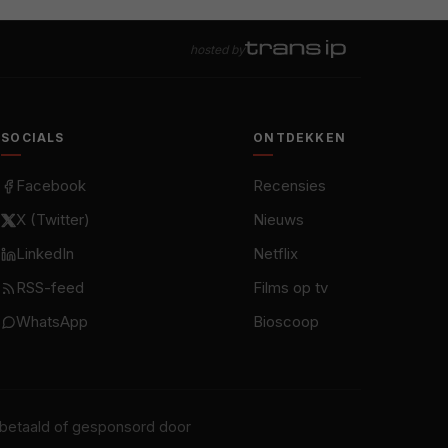
hosted by
SOCIALS
ONTDEKKEN
Facebook
Recensies
X (Twitter)
Nieuws
LinkedIn
Netflix
RSS-feed
Films op tv
WhatsApp
Bioscoop
t betaald of gesponsord door