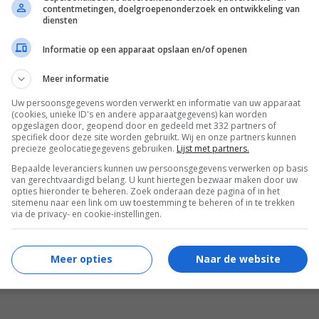
contentmetingen, doelgroepenonderzoek en ontwikkeling van
Götz Otto
,
August Zirner
,
Aglaia
diensten
Szyszkowitz
,
Angelo Infanti
,
Dominic
Informatie op een apparaat opslaan en/of openen
Raacke
,
Gedeon Burkhard
,
Lorenzo
Caccialanza
,
Gunther Gillian
,
Flavio Insinna
,
Meer informatie
Jana Hubinská
,
Marisa Leonie Bach
,
Ettore
Uw persoonsgegevens worden verwerkt en informatie van uw apparaat
Bassi
,
Bendikt Bauer
,
Gregor Baumgartner
,
(cookies, unieke ID's en andere apparaatgegevens) kan worden
Rosalinda Celentano
,
Michelangelo Deodato
,
opgeslagen door, geopend door en gedeeld met 332 partners of
specifiek door deze site worden gebruikt. Wij en onze partners kunnen
Helfried Edlinger
,
Peter Faerber
,
Serge
precieze geolocatiegegevens gebruiken.
Lijst met partners.
Falck
,
Daniela Giordano
,
Karlheinz Hackl
,
Bepaalde leveranciers kunnen uw persoonsgegevens verwerken op basis
van gerechtvaardigd belang. U kunt hiertegen bezwaar maken door uw
Kimberly Kampusch
,
Verena Leitner
,
opties hieronder te beheren. Zoek onderaan deze pagina of in het
Alexander Linhardt
,
Alexander Lutz
,
sitemenu naar een link om uw toestemming te beheren of in te trekken
via de privacy- en cookie-instellingen.
Christoph Moosbrugger
,
Michael Reale
,
Balazc Schallberg
,
Olivia Silhavy
,
Heidi
Stahl
,
Roswitha Szyszkowitz
.
Meer opties
Naar de website
04.10.2005