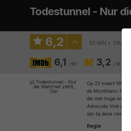
Todestunnel - Nur di
6
,
2
95 MIN
DRAM
6,1
3,2
/ 93
/ 16
Op 23 maart 1999 
de Montblanc-Tunne
die met hoge snelhei
Advocate Vink gaat 
zijn bij deze ramp...
Regie