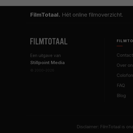
FilmTotaal.
Hét online filmoverzicht.
FILMT
Contact
Een uitgave van
Stillpoint Media
Over on
© 2000–2026
Colofon
FAQ
Blog
Disclaimer: FilmTotaal is o