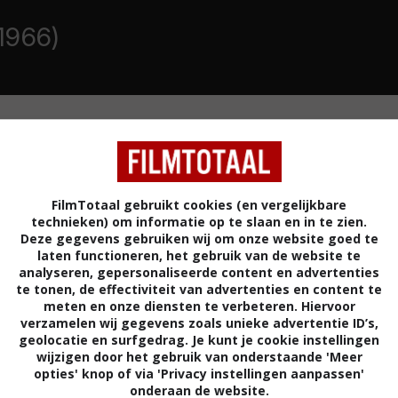
1966)
MISDAAD
DRAMA
JAPAN
FilmTotaal gebruikt cookies (en vergelijkbare
technieken) om informatie op te slaan en in te zien.
Deze gegevens gebruiken wij om onze website goed te
 Yakuza-baas het rechte pad betreden. Als een
laten functioneren, het gebruik van de website te
analyseren, gepersonaliseerde content en advertenties
 echter met een bende-oorlog dreigt, begint Tetsu
te tonen, de effectiviteit van advertenties en content te
 de druk van zijn oude baas af te houden.
meten en onze diensten te verbeteren. Hiervoor
verzamelen wij gegevens zoals unieke advertentie ID’s,
Seijun Suzuki
.
geolocatie en surfgedrag. Je kunt je cookie instellingen
wijzigen door het gebruik van onderstaande 'Meer
Chieko Matsubara
,
Michio Hino
,
Isao
opties' knop of via 'Privacy instellingen aanpassen'
onderaan de website.
Tamagawa
,
Kosuke Hisamatsu
,
Hiroshi