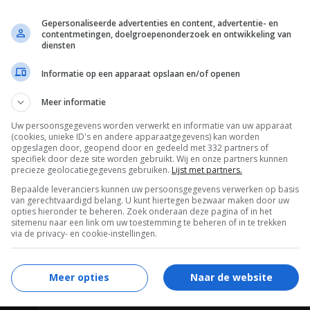
Midorigawa
,
Tetsuya Watari
,
Hideaki Nitani
,
Gepersonaliseerde advertenties en content, advertentie- en
Ryuji Kita
,
Tsuyoshi Yoshida
,
Hideaki Esumi
,
contentmetingen, doelgroepenonderzoek en ontwikkeling van
diensten
Tamio Kawaji
,
Eiji Go
,
Tochiko Hamakawa
,
Shuntaro Tamamura
,
Hiroshi Cho
.
Informatie op een apparaat opslaan en/of openen
10.04.1966
Meer informatie
Uw persoonsgegevens worden verwerkt en informatie van uw apparaat
(cookies, unieke ID's en andere apparaatgegevens) kan worden
opgeslagen door, geopend door en gedeeld met 332 partners of
specifiek door deze site worden gebruikt. Wij en onze partners kunnen
precieze geolocatiegegevens gebruiken.
Lijst met partners.
Bepaalde leveranciers kunnen uw persoonsgegevens verwerken op basis
van gerechtvaardigd belang. U kunt hiertegen bezwaar maken door uw
opties hieronder te beheren. Zoek onderaan deze pagina of in het
sitemenu naar een link om uw toestemming te beheren of in te trekken
via de privacy- en cookie-instellingen.
Meer opties
Naar de website