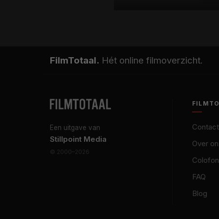
FilmTotaal.
Hét online filmoverzicht.
FILMT
Contact
Een uitgave van
Stillpoint Media
Over on
© 2000–2026
Colofon
FAQ
Blog