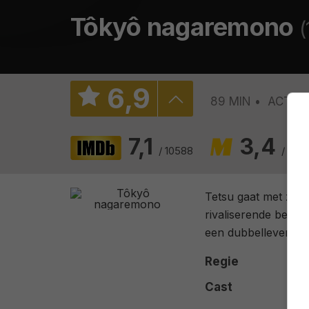
Tôkyô nagaremono
(
6
,
9
89 MIN
ACTIE
7,1
3,4
/ 10588
/ 170
Tetsu gaat met zijn
rivaliserende bende
een dubbelleven om
Regie
Cast