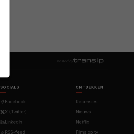
hosted by
SOCIALS
ONTDEKKEN
Facebook
Recensies
X (Twitter)
Nieuws
LinkedIn
Netflix
RSS-feed
Films op tv