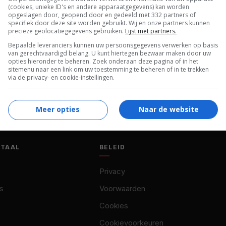
27.01.1963
(cookies, unieke ID's en andere apparaatgegevens) kan worden
opgeslagen door, geopend door en gedeeld met 332 partners of
specifiek door deze site worden gebruikt. Wij en onze partners kunnen
precieze geolocatiegegevens gebruiken.
Lijst met partners.
Bepaalde leveranciers kunnen uw persoonsgegevens verwerken op basis
van gerechtvaardigd belang. U kunt hiertegen bezwaar maken door uw
opties hieronder te beheren. Zoek onderaan deze pagina of in het
sitemenu naar een link om uw toestemming te beheren of in te trekken
via de privacy- en cookie-instellingen.
Meer opties
Naar de website
OTAAL
BELEID
Privacy
s
Voorwaarden
Cookies
Cookievoorkeuren