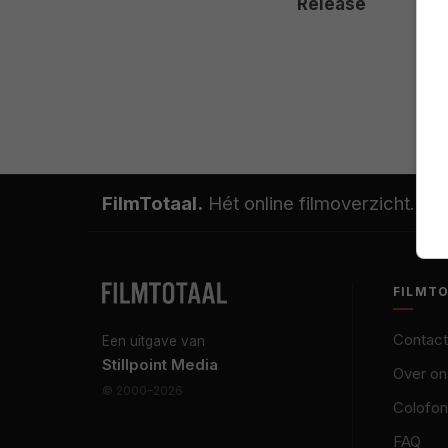
Release
FilmTotaal.
Hét online filmoverzicht.
FILMT
Contact
Een uitgave van
Stillpoint Media
Over on
© 2000–2026
Colofon
FAQ