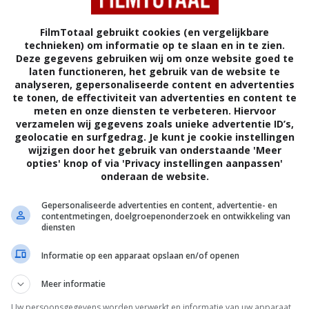
Kutabare akuto-domo
(1963)
FilmTotaal gebruikt cookies (en vergelijkbare
technieken) om informatie op te slaan en in te zien.
Deze gegevens gebruiken wij om onze website goed te
laten functioneren, het gebruik van de website te
analyseren, gepersonaliseerde content en advertenties
te tonen, de effectiviteit van advertenties en content te
JAPAN
meten en onze diensten te verbeteren. Hiervoor
verzamelen wij gegevens zoals unieke advertentie ID’s,
geolocatie en surfgedrag. Je kunt je cookie instellingen
wijzigen door het gebruik van onderstaande 'Meer
opties' knop of via 'Privacy instellingen aanpassen'
onderaan de website.
elaas nog geen beschrijving beschikbaar.
Gepersonaliseerde advertenties en content, advertentie- en
contentmetingen, doelgroepenonderzoek en ontwikkeling van
Seijun Suzuki
.
diensten
Nobuo Kaneko
,
Yûko Kusunoki
,
Jo
Informatie op een apparaat opslaan en/of openen
Shishido
,
Tamio Kawaji
,
Reiko Sasamori
,
Meer informatie
Naomi Hoshi
,
Kotoe Hatsui
.
Uw persoonsgegevens worden verwerkt en informatie van uw apparaat