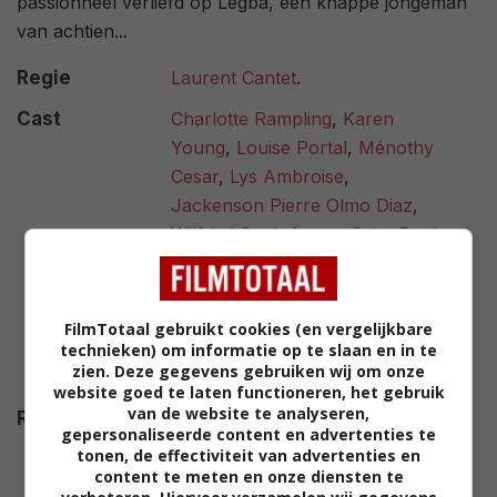
passionneel verliefd op Legba, een knappe jongeman
van achtien...
Regie
Laurent Cantet
.
Cast
Charlotte Rampling
,
Karen
Young
,
Louise Portal
,
Ménothy
Cesar
,
Lys Ambroise
,
Jackenson Pierre Olmo Diaz
,
Wilfried Paul
,
Anotte Saint Ford
,
Marie-Laurence Hérard
,
Michelet Cassis
,
Pierre-Jean
Robert
,
Jean Delinze Salomon
,
FilmTotaal gebruikt cookies (en vergelijkbare
Kettline Amy
,
Daphné Destin
,
technieken) om informatie op te slaan en in te
zien. Deze gegevens gebruiken wij om onze
Guiteau Nestant
.
website goed te laten functioneren, het gebruik
van de website te analyseren,
Release
07.09.2005
gepersonaliseerde content en advertenties te
tonen, de effectiviteit van advertenties en
content te meten en onze diensten te