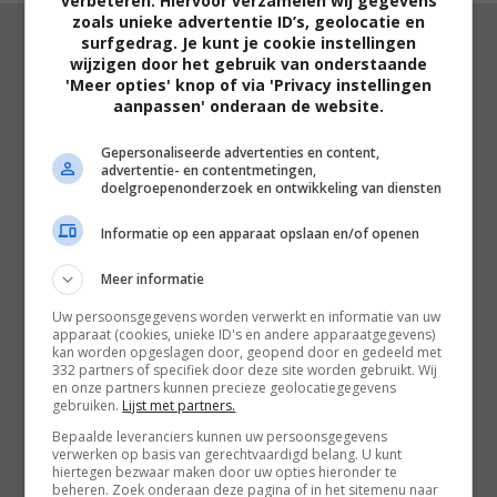
verbeteren. Hiervoor verzamelen wij gegevens
zoals unieke advertentie ID’s, geolocatie en
surfgedrag. Je kunt je cookie instellingen
wijzigen door het gebruik van onderstaande
'Meer opties' knop of via 'Privacy instellingen
aanpassen' onderaan de website.
RECENSENT
RONALD SIMONS
Gepersonaliseerde advertenties en content,
advertentie- en contentmetingen,
"Vers le Sud windt er geen doekjes om, en
doelgroepenonderzoek en ontwikkeling van diensten
dat is te allen tijde te prijzen."
Informatie op een apparaat opslaan en/of openen
Meer informatie
Filmtotaal
Recensie
Uw persoonsgegevens worden verwerkt en informatie van uw
apparaat (cookies, unieke ID's en andere apparaatgegevens)
kan worden opgeslagen door, geopend door en gedeeld met
332 partners of specifiek door deze site worden gebruikt. Wij
en onze partners kunnen precieze geolocatiegegevens
gebruiken.
Lijst met partners.
Bepaalde leveranciers kunnen uw persoonsgegevens
verwerken op basis van gerechtvaardigd belang. U kunt
hiertegen bezwaar maken door uw opties hieronder te
Regie:
Laurent Cantet |
Cast:
Charlotte
beheren. Zoek onderaan deze pagina of in het sitemenu naar