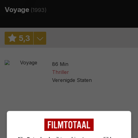
Voyage
(1993)
5
,
3
5,4
/ 846
86 Min
2,6
/ 87
Thriller
Verenigde Staten