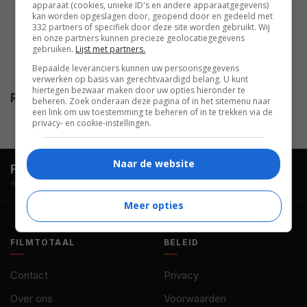
Ellerby
,
Larry Powell
,
Peter
apparaat (cookies, unieke ID's en andere apparaatgegevens)
kan worden opgeslagen door, geopend door en gedeeld met
Baldacchino
,
Martin Corrado
,
332 partners of specifiek door deze site worden gebruikt. Wij
Joe Zarb Cousin
,
Phyllis
en onze partners kunnen precieze geolocatiegegevens
gebruiken.
Lijst met partners.
Carlysle
,
Sue Ellen Denisen
,
Bepaalde leveranciers kunnen uw persoonsgegevens
Betty Mitchell
.
verwerken op basis van gerechtvaardigd belang. U kunt
hiertegen bezwaar maken door uw opties hieronder te
Release
01.06.1993
beheren. Zoek onderaan deze pagina of in het sitemenu naar
een link om uw toestemming te beheren of in te trekken via de
privacy- en cookie-instellingen.
Naar de website
FilmTotaal.
Hét online filmoverzicht.
hosted by
Meer opties
FILMTOTAAL
BELEID
Contact
Privacy
Over ons
Voorwaarden