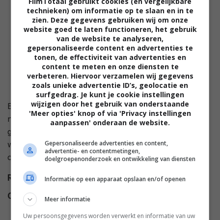
FilmTotaal gebruikt cookies (en vergelijkbare
technieken) om informatie op te slaan en in te
zien. Deze gegevens gebruiken wij om onze
website goed te laten functioneren, het gebruik
van de website te analyseren,
gepersonaliseerde content en advertenties te
tonen, de effectiviteit van advertenties en
content te meten en onze diensten te
verbeteren. Hiervoor verzamelen wij gegevens
zoals unieke advertentie ID’s, geolocatie en
surfgedrag. Je kunt je cookie instellingen
wijzigen door het gebruik van onderstaande
Een stel van middelbare leeftijd probeert hun huwelijk
'Meer opties' knop of via 'Privacy instellingen
nieuw leven in te blazen door op een zeiltochtje te
aanpassen' onderaan de website.
gaan. Alles veranderd echter in een nachtmerrie
Gepersonaliseerde advertenties en content,
wanneer ze een mysterieuze tandarts en zijn vrouw
advertentie- en contentmetingen,
ontmoeten
doelgroepenonderzoek en ontwikkeling van diensten
Regie
John Mackenzie
.
Informatie op een apparaat opslaan en/of openen
Cast
Karen Allen
,
Rutger Hauer
,
Eric
Meer informatie
Roberts
,
Connie Nielsen
,
Hazel
Uw persoonsgegevens worden verwerkt en informatie van uw