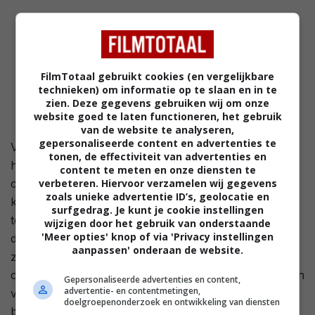
FilmTotaal gebruikt cookies (en vergelijkbare
technieken) om informatie op te slaan en in te
zien. Deze gegevens gebruiken wij om onze
website goed te laten functioneren, het gebruik
van de website te analyseren,
gepersonaliseerde content en advertenties te
Vijf hardcore internet gamers worden uitgenodigd om
tonen, de effectiviteit van advertenties en
het exclusieve en gevaarlijke Hellworld te spelen. Hun
content te meten en onze diensten te
computers en hun kennis moeten 100% zijn om een
verbeteren. Hiervoor verzamelen wij gegevens
zoals unieke advertentie ID’s, geolocatie en
kans op de overwinning te maken. Ze gaan een nacht
surfgedrag. Je kunt je cookie instellingen
tegemoet die zo ongelooflijk angstig zal zijn, dat ze
wijzigen door het gebruik van onderstaande
'Meer opties' knop of via 'Privacy instellingen
denken dat het hen allemaal echt overkomt... Hebben
aanpassen' onderaan de website.
ze dan echt geen rekening gehouden met de
onmetelijke krachten van Pinhead? Ze moeten vechten
Gepersonaliseerde advertenties en content,
advertentie- en contentmetingen,
voor hun leven, terwijl ze vastgenageld achter hun
doelgroepenonderzoek en ontwikkeling van diensten
beeldscherm zitten...