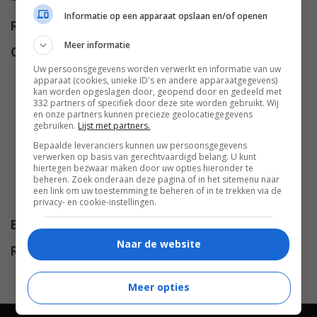
Informatie op een apparaat opslaan en/of openen
Regie
Rick Bota
.
Meer informatie
Cast
Doug Bradley
,
Lance Henriksen
,
Uw persoonsgegevens worden verwerkt en informatie van uw
Henry Cavill
,
Christopher Jacot
,
apparaat (cookies, unieke ID's en andere apparaatgegevens)
Katheryn Winnick
,
Khary
kan worden opgeslagen door, geopend door en gedeeld met
332 partners of specifiek door deze site worden gebruikt. Wij
Payton
,
Victor McGuire
,
en onze partners kunnen precieze geolocatiegegevens
Catalina Alexandru
,
Stelian
gebruiken.
Lijst met partners.
Urian
,
Anna Tolputt
,
Magdalena
Bepaalde leveranciers kunnen uw persoonsgegevens
verwerken op basis van gerechtvaardigd belang. U kunt
Tun
,
Gavril Patrv
,
Desiree
hiertegen bezwaar maken door uw opties hieronder te
beheren. Zoek onderaan deze pagina of in het sitemenu naar
Malonga
,
Carl V. Dupré
,
Costi
een link om uw toestemming te beheren of in te trekken via de
Mirica
.
privacy- en cookie-instellingen.
Budget
$ 5.000.000
Naar de website
Release
06.09.2005
Meer opties