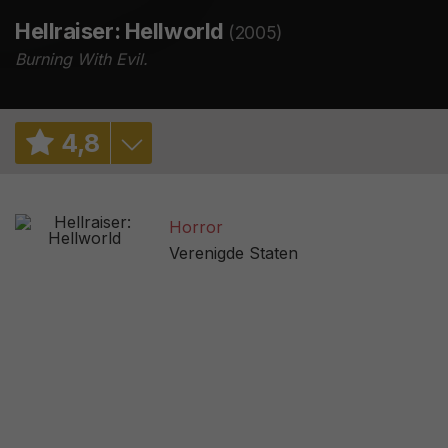
Hellraiser: Hellworld
(2005)
Burning With Evil.
4
,
8
5,7
/ 3
Horror
4,2
/ 14426
Verenigde Staten
13%
/ 8
2,3
/ 284