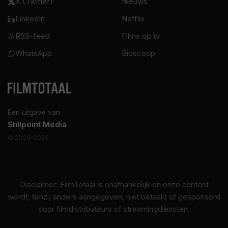
X (Twitter)
Nieuws
LinkedIn
Netflix
RSS-feed
Films op tv
WhatsApp
Bioscoop
Een uitgave van
Stillpoint Media
© 2000–2026
Disclaimer: FilmTotaal is onafhankelijk en onze content
wordt, tenzij anders aangegeven, niet betaald of gesponsord
door filmdistributeurs of streamingdiensten.