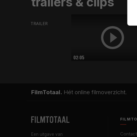
trailers & clips
TRAILER
02:05
FilmTotaal.
Hét online filmoverzicht.
FILMT
Contact
Een uitgave van