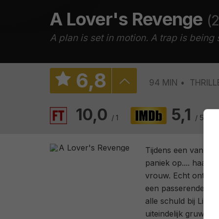
A Lover's Revenge
(
A plan is set in motion. A trap is bein
6
,
8
94 MIN
THRILL
10,0
5,1
/ 1
/ 530
Tijdens een van Liz
paniek op.... haar 
vrouw. Echt ontsna
een passerende aut
alle schuld bij Liz.
uiteindelijk gruweli