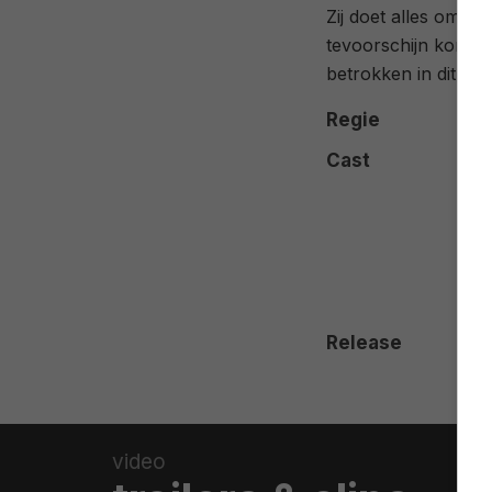
Zij doet alles om he
tevoorschijn komt, 
betrokken in dit lev
Regie
Cast
Release
video