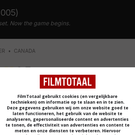
2005)
g set. Now the game begins.
ER
CANADA
2,7
/ 65
 haar populaire radioprogramma's belt een vrouw in
FilmTotaal gebruikt cookies (en vergelijkbare
man wil haar vermoorden. Op advies van Liz vlucht de
technieken) om informatie op te slaan en in te zien.
Deze gegevens gebruiken wij om onze website goed te
ppen kan ze niet, want ze wordt doodgereden door
laten functioneren, het gebruik van de website te
o. De "gebroken en onschuldige" weduwnaar legt nu
analyseren, gepersonaliseerde content en advertenties
 Zijn nieuwe doel zal zwaar gestraft moeten worden en
te tonen, de effectiviteit van advertenties en content te
meten en onze diensten te verbeteren. Hiervoor
jk sterven. Hij ontziet niets om in haar buurt te komen.