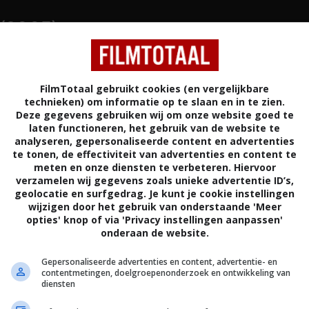
(2005)
FilmTotaal gebruikt cookies (en vergelijkbare
JAPAN
technieken) om informatie op te slaan en in te zien.
Deze gegevens gebruiken wij om onze website goed te
laten functioneren, het gebruik van de website te
analyseren, gepersonaliseerde content en advertenties
te tonen, de effectiviteit van advertenties en content te
meten en onze diensten te verbeteren. Hiervoor
verzamelen wij gegevens zoals unieke advertentie ID’s,
geolocatie en surfgedrag. Je kunt je cookie instellingen
re remake van de cultklassieke Time-Slip, verandert
wijzigen door het gebruik van onderstaande 'Meer
ramp voor de toekomst. Bij het testen van een
opties' knop of via 'Privacy instellingen aanpassen'
t iets mis; Kolonrl Matoba en zijn mannen verdwijnen
onderaan de website.
tijd en belanden in het Japan van de Middeleeuwen.
Gepersonaliseerde advertenties en content, advertentie- en
 wordt teruggestuurd in de tijd om Matoba terug te
contentmetingen, doelgroepenonderzoek en ontwikkeling van
diensten
middeleeuwse Japan is Matoba uitgegroeid tot een
die heel Japan wil veroveren. Een bloedige strijd