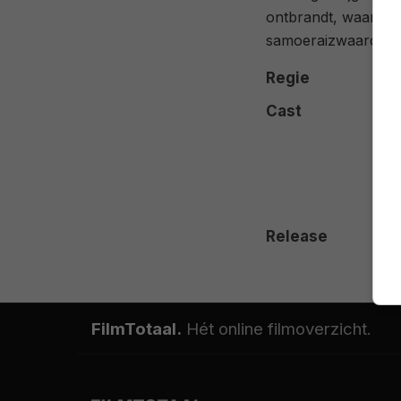
ontbrandt, waarbij
samoeraizwaarden in
Regie
Cast
Release
FilmTotaal.
Hét online filmoverzicht.