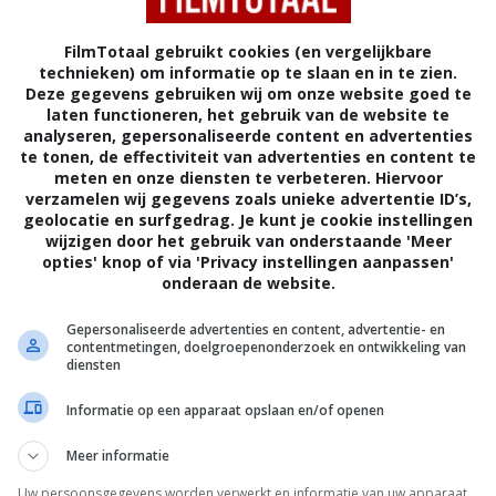
FilmTotaal gebruikt cookies (en vergelijkbare
technieken) om informatie op te slaan en in te zien.
Deze gegevens gebruiken wij om onze website goed te
laten functioneren, het gebruik van de website te
analyseren, gepersonaliseerde content en advertenties
te tonen, de effectiviteit van advertenties en content te
A
ITALIË
meten en onze diensten te verbeteren. Hiervoor
verzamelen wij gegevens zoals unieke advertentie ID’s,
geolocatie en surfgedrag. Je kunt je cookie instellingen
wijzigen door het gebruik van onderstaande 'Meer
opties' knop of via 'Privacy instellingen aanpassen'
onderaan de website.
chiater in een gezondheidscentrum voor de geestelijk
Gepersonaliseerde advertenties en content, advertentie- en
 heeft een praktische en rationele kijk op het leven en
contentmetingen, doelgroepenonderzoek en ontwikkeling van
diensten
telling tot haar jongste zus Nina.
Informatie op een apparaat opslaan en/of openen
Peter Del Monte
.
Meer informatie
Valeria Golino
,
Margherita Buy
,
Ennio
Fantastichini
,
Maria Monti
,
Stefania Marsala
,
Uw persoonsgegevens worden verwerkt en informatie van uw apparaat