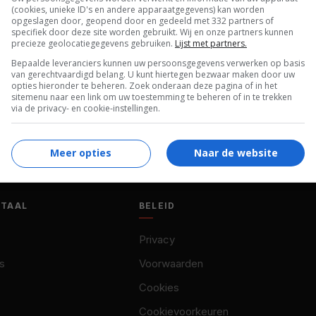
(cookies, unieke ID's en andere apparaatgegevens) kan worden
Stefano Abbati
,
Varo Venturi
.
opgeslagen door, geopend door en gedeeld met 332 partners of
specifiek door deze site worden gebruikt. Wij en onze partners kunnen
precieze geolocatiegegevens gebruiken.
Lijst met partners.
Bepaalde leveranciers kunnen uw persoonsgegevens verwerken op basis
van gerechtvaardigd belang. U kunt hiertegen bezwaar maken door uw
opties hieronder te beheren. Zoek onderaan deze pagina of in het
sitemenu naar een link om uw toestemming te beheren of in te trekken
via de privacy- en cookie-instellingen.
Meer opties
Naar de website
OTAAL
BELEID
Privacy
s
Voorwaarden
Cookies
Cookievoorkeuren