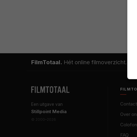
FilmTotaal.
Hét online filmoverzicht.
FILMT
Contact
Een uitgave van
Stillpoint Media
Over on
© 2000–2026
Colofon
FAQ