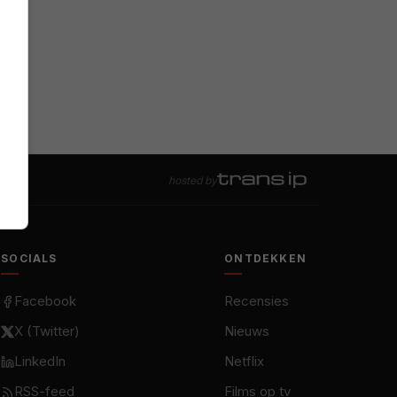
hosted by
SOCIALS
ONTDEKKEN
Facebook
Recensies
X (Twitter)
Nieuws
LinkedIn
Netflix
RSS-feed
Films op tv